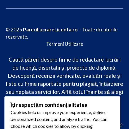
© 2025
PareriLucrareLicenta.ro
– Toate drepturile
rezervate.
Termeni Utilizare
Caută păreri despre firme de redactare lucrări
de licență, disertații și proiecte de diplomă.
Descoperă recenzii verificate, evaluări reale și
liste cu firme raportate pentru plagiat, întârziere
sau neplata serviciilor. Află totul înainte să alegi
–
transparență, siguranță și încredere
Îți respectăm confidențialitatea
academică
doar pe PareriLucrareLicenta.ro.
Cookies help us improve your experience, deliver
personalized content, and analyze traffic. You can
comandă lucrare de licență originală, redactare
choose which cookies to allow by clicking