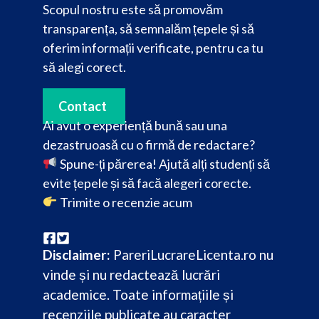
Scopul nostru este să promovăm
transparența, să semnalăm țepele și să
oferim informații verificate, pentru ca tu
să alegi corect.
Contact
Ai avut o experiență bună sau una
dezastruoasă cu o firmă de redactare?
Spune-ți părerea! Ajută alți studenți să
evite țepele și să facă alegeri corecte.
Trimite o recenzie acum
Disclaimer:
PareriLucrareLicenta.ro nu
vinde și nu redactează lucrări
academice. Toate informațiile și
recenziile publicate au caracter