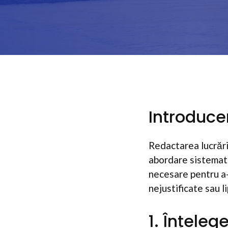
Introduce
Redactarea lucrări
abordare sistematic
necesare pentru a-ț
nejustificate sau l
1. Înțeleg