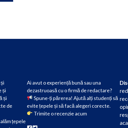
și
Ai avut o experiență bună sau una
Dis
 și
dezastruoasă cu o firmă de redactare?
red
ă și
Spune-ți părerea! Ajută alți studenți să
rec
cte de
evite țepele și să facă alegeri corecte.
opi
Trimite o recenzie acum
res
alăm țepele
aca