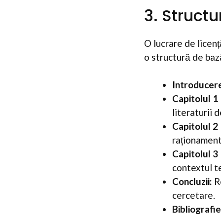
3. Structu
O lucrare de licenț
o structură de baz
Introducer
Capitolul 1
literaturii 
Capitolul 2
raționament
Capitolul 3 
contextul te
Concluzii:
Re
cercetare.
Bibliografie