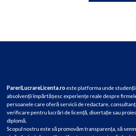
PareriLucrareLicenta.ro
este platforma unde studenții 
absolvenții împărtășesc experiențe reale despre firmele
persoanele care oferă servicii de redactare, consultanț
verificare pentru lucrări de licență, disertație sau proie
diplomă.
Scopul nostru este să promovăm transparența, să semn