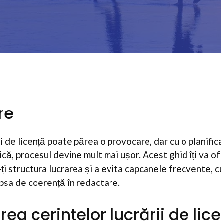
re
i de licență poate părea o provocare, dar cu o planific
ă, procesul devine mult mai ușor. Acest ghid îți va ofe
i structura lucrarea și a evita capcanele frecvente, cu
ipsa de coerență în redactare.
erea cerințelor lucrării de lic