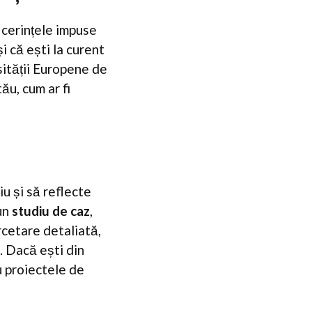
n cerințele impuse
i că ești la curent
rsității Europene de
ău, cum ar fi
u și să reflecte
un
studiu de caz
,
rcetare detaliată,
e. Dacă ești din
au proiectele de