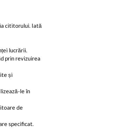
 cititorului. Iată
ei lucrării.
d prin revizuirea
te și
lizează-le în
iitoare de
are specificat.