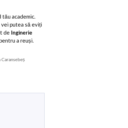
l tău academic.
vei putea să eviți
at de
Inginerie
pentru a reuși.
ea Caransebeș