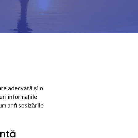
are adecvată și o
ri informațiile
m ar fi sesizările
ență