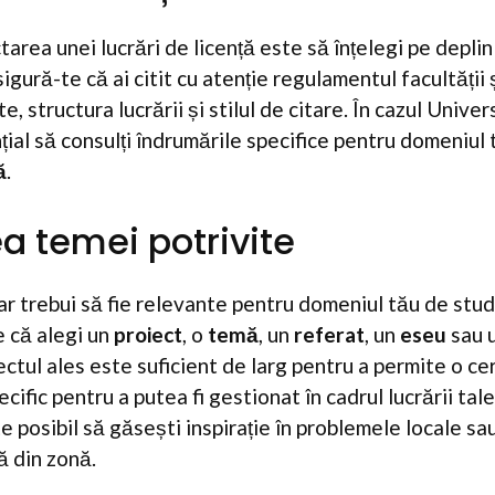
tarea unei lucrări de licență este să înțelegi pe depli
igură-te că ai citit cu atenție regulamentul facultății ș
, structura lucrării și stilul de citare. În cazul Unive
ial să consulți îndrumările specifice pentru domeniul t
ă
.
ea temei potrivite
ar trebui să fie relevante pentru domeniul tău de studi
e că alegi un
proiect
, o
temă
, un
referat
, un
eseu
sau 
ectul ales este suficient de larg pentru a permite o ce
ecific pentru a putea fi gestionat în cadrul lucrării tal
te posibil să găsești inspirație în problemele locale s
ă din zonă.