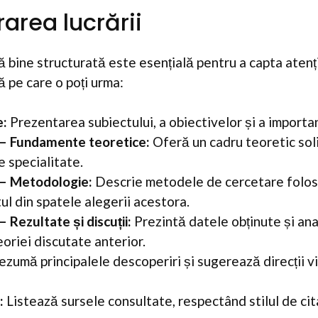
rarea lucrării
ă bine structurată este esențială pentru a capta atenția
ă pe care o poți urma:
e:
Prezentarea subiectului, a obiectivelor și a importanț
 – Fundamente teoretice:
Oferă un cadru teoretic soli
de specialitate.
 – Metodologie:
Descrie metodele de cercetare folosi
ul din spatele alegerii acestora.
– Rezultate și discuții:
Prezintă datele obținute și ana
oriei discutate anterior.
zumă principalele descoperiri și sugerează direcții v
:
Listează sursele consultate, respectând stilul de cit