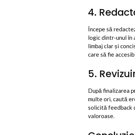
4. Redact
Începe să redactezi
logic dintr-unul în 
limbaj clar și conci
care să fie accesib
5. Revizu
După finalizarea pr
multe ori, caută e
solicită feedback 
valoroase.