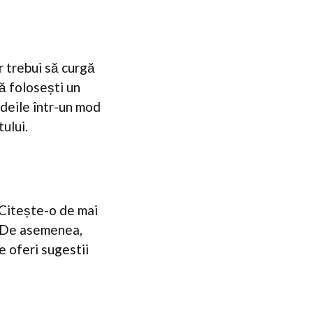
r trebui să curgă
 să folosești un
 ideile într-un mod
tului.
. Citește-o de mai
. De asemenea,
e oferi sugestii