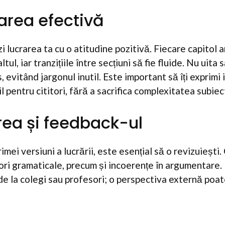
area efectivă
 lucrarea ta cu o atitudine pozitivă. Fiecare capitol a
altul, iar tranzițiile între secțiuni să fie fluide. Nu uita
s, evitând jargonul inutil. Este important să îți exprimi
il pentru cititori, fără a sacrifica complexitatea subiec
irea și feedback-ul
imei versiuni a lucrării, este esențial să o revizuiești
rori gramaticale, precum și incoerențe în argumentare
de la colegi sau profesori; o perspectiva externă poat