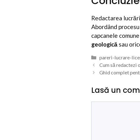
Concluzie
Redactarea lucrări
Abordând procesul 
capcanele comune ș
geologică
sau oric
Categorii
pareri-lucrare-lic
Cum să redactezi o
Ghid complet pentr
Lasă un com
Comentariu