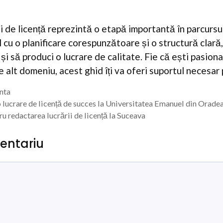
i de licență reprezintă o etapă importantă în parcursu
cu o planificare corespunzătoare și o structură clară, 
i să produci o lucrare de calitate. Fie că ești pasion
e alt domeniu, acest ghid îți va oferi suportul necesar 
enta
 lucrare de licență de succes la Universitatea Emanuel din Orad
u redactarea lucrării de licență la Suceava
entariu