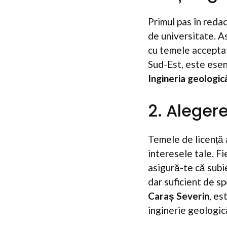
Primul pas în redac
de universitate. As
cu temele acceptate
Sud-Est, este esenț
Ingineria geologic
2. Aleger
Temele de licență 
interesele tale. Fi
asigură-te că subi
dar suficient de sp
Caraș Severin
, es
inginerie geologic