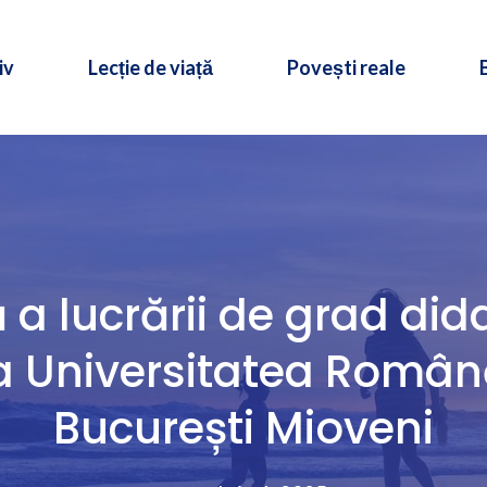
iv
Lecție de viață
Povești reale
a lucrării de grad did
 la Universitatea Româ
București Mioveni