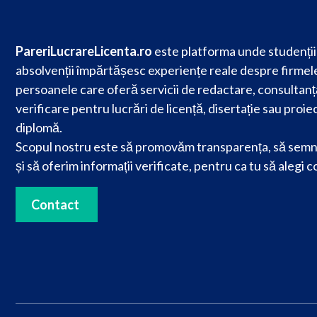
PareriLucrareLicenta.ro
este platforma unde studenții 
absolvenții împărtășesc experiențe reale despre firmele
persoanele care oferă servicii de redactare, consultanț
verificare pentru lucrări de licență, disertație sau proie
diplomă.
Scopul nostru este să promovăm transparența, să semn
și să oferim informații verificate, pentru ca tu să alegi c
Contact