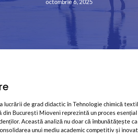
octombrie 6, 2025
re
a lucrării de grad didactic în Tehnologie chimică texti
din București Mioveni reprezintă un proces esențial
denților. Această analiză nu doar că îmbunătățește cali
a consolidarea unui mediu academic competitiv și inovat