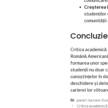
comunicarea 
Creșterea î
studenților 
comunității
Concluzie
Critica academică 
Română Americană 
formarea unor speci
studenții nu doar c
cunoștințelor în d
deschidere și dete
carierei lor viitoar
Categorii
pareri-lucrare-lic
Critica academică a