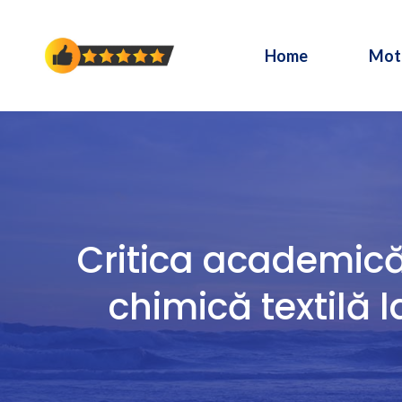
Sari
la
Home
Mot
conținut
Critica academică 
chimică textilă