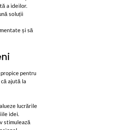
ă a ideilor.
nă soluții
mentate și să
eni
 propice pentru
 că ajută la
alueze lucrările
ile idei.
v stimulează