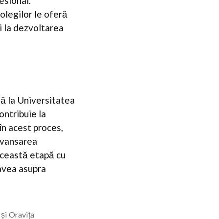
esional.
olegilor le oferă
i la dezvoltarea
lă la Universitatea
ntribuie la
în acest proces,
 avansarea
această etapă cu
 avea asupra
 și Oravița