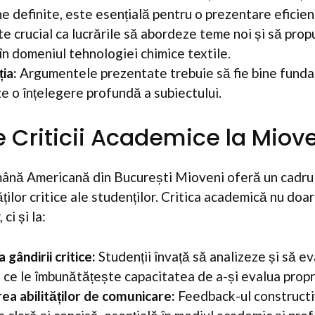
ne definite, este esențială pentru o prezentare eficient
e crucial ca lucrările să abordeze teme noi și să propu
în domeniul tehnologiei chimice textile.
ia:
Argumentele prezentate trebuie să fie bine funda
 o înțelegere profundă a subiectului.
e Criticii Academice la Miov
ână Americană din București Mioveni oferă un cadru
ților critice ale studenților. Critica academică nu doar
 ci și la:
gândirii critice:
Studenții învață să analizeze și să ev
 ce le îmbunătățește capacitatea de a-și evalua propri
ea abilităților de comunicare:
Feedback-ul constructi