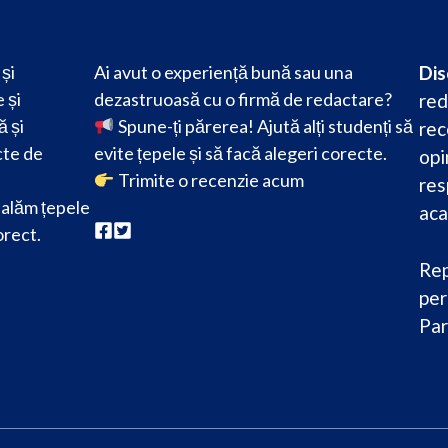
și
Ai avut o experiență bună sau una
Dis
 și
dezastruoasă cu o firmă de redactare?
red
ă și
Spune-ți părerea! Ajută alți studenți să
rec
cte de
evite țepele și să facă alegeri corecte.
opi
Trimite o recenzie acum
res
alăm țepele
aca
orect.
Rep
per
Par