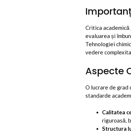
Importanț
Critica academică 
evaluarea și îmbună
Tehnologiei chimic
vedere complexitat
Aspecte C
O lucrare de grad 
standarde academic
Calitatea ce
riguroasă, 
Structura lu