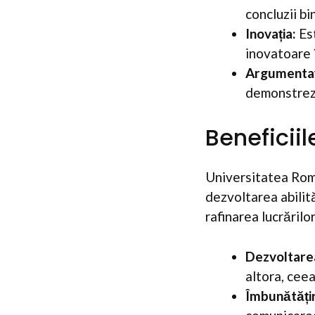
concluzii bi
Inovația:
Est
inovatoare 
Argumentaț
demonstreze
Beneficiil
Universitatea Rom
dezvoltarea abilită
rafinarea lucrărilor,
Dezvoltarea 
altora, ceea
Îmbunătățir