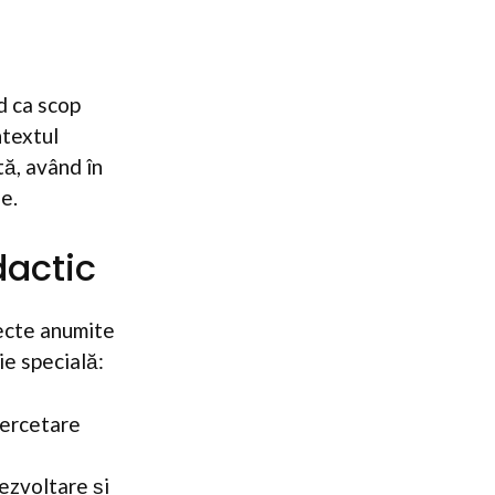
d ca scop
ntextul
ă, având în
e.
dactic
pecte anumite
ie specială:
cercetare
dezvoltare și