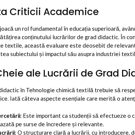
a Criticii Academice
joacă un rol fundamental în educația superioară, avân
tățirea conținutului lucrărilor de grad didactic. În co
e textile, această evaluare este deosebit de relevant
ea subiectului și impactul său asupra industriei textil
heie ale Lucrării de Grad Di
didactic în Tehnologie chimică textilă trebuie să res
e. Iată câteva aspecte esențiale care merită o atenț
rcetării:
Este important ca studenții să efectueze o 
bazată pe surse de încredere și relevante.
crării:
O structurare clară a lucrării, cu introducere, 