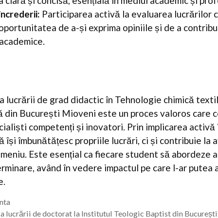
clară și concisă, esențială în mediul academic și prof
ncrederii:
Participarea activă la evaluarea lucrărilor c
oportunitatea de a-și exprima opiniile și de a contribu
 academice.
a lucrării de grad didactic în Tehnologie chimică texti
din București Mioveni este un proces valoros care co
aliști competenți și inovatori. Prin implicarea activă 
ă își îmbunătățesc propriile lucrări, ci și contribuie la
omeniu. Este esențial ca fiecare student să abordeze 
rminare, având în vedere impactul pe care l-ar putea
e.
enta
 lucrării de doctorat la Institutul Teologic Baptist din București