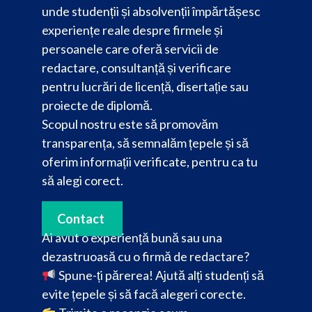
unde studenții și absolvenții împărtășesc
experiențe reale despre firmele și
persoanele care oferă servicii de
redactare, consultanță și verificare
pentru lucrări de licență, disertație sau
proiecte de diplomă.
Scopul nostru este să promovăm
transparența, să semnalăm țepele și să
oferim informații verificate, pentru ca tu
să alegi corect.
Contact
Ai avut o experiență bună sau una
dezastruoasă cu o firmă de redactare?
Spune-ți părerea! Ajută alți studenți să
evite țepele și să facă alegeri corecte.