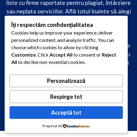
liste cu firme raportate pentru plagiat, întârziere
sau neplata serviciilor. Află totul înainte să alegi
–
transparență, siguranță și încredere
Îți respectăm confidențialitatea
academică
doar pe PareriLucrareLicenta.ro.
Cookies help us improve your experience, deliver
personalized content, and analyze traffic. You can
comandă lucrare de licență originală, redactare
choose which cookies to allow by clicking
lucrare licență urgent, ajutor profesional pentru
Customize
. Click
Accept All
to consent or
Reject
All
to decline non-essential cookies.
licență, servicii redactare disertație ieftin, firmă
care scrie lucrări de calitate, consultanță
academică la comandă, redactare licență fără
Personalizează
plagiat rapid, preț redactare lucrare de licență,
Respinge tot
oferte redactare lucrări 2026, redactori
autorizați pentru lucrări academice
Acceptă tot
Propulsat de