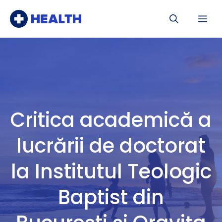
Sari
Me
la
conținut
Critica academică a
lucrării de doctorat
la Institutul Teologic
Baptist din