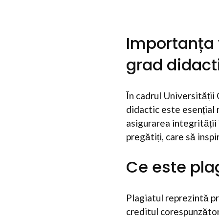
Importanța v
grad didact
În cadrul Universități
didactic este esențial
asigurarea integrității
pregătiți, care să insp
Ce este pla
Plagiatul reprezintă pr
creditul corespunzător