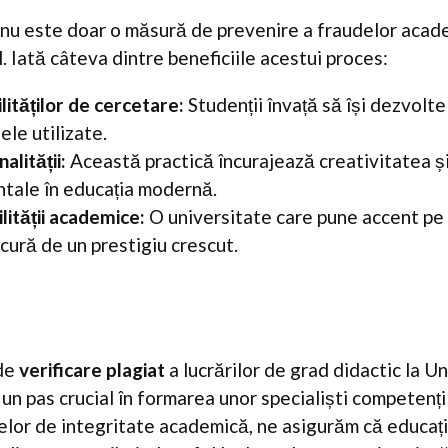
i nu este doar o măsură de prevenire a fraudelor acade
 Iată câteva dintre beneficiile acestui proces:
lităților de cercetare:
Studenții învață să își dezvolte 
ele utilizate.
lității:
Această practică încurajează creativitatea și
tale în educația modernă.
lității academice:
O universitate care pune accent pe 
cură de un prestigiu crescut.
 de
verificare plagiat
a lucrărilor de grad didactic la U
n pas crucial în formarea unor specialiști competenți 
lor de integritate academică, ne asigurăm că educați