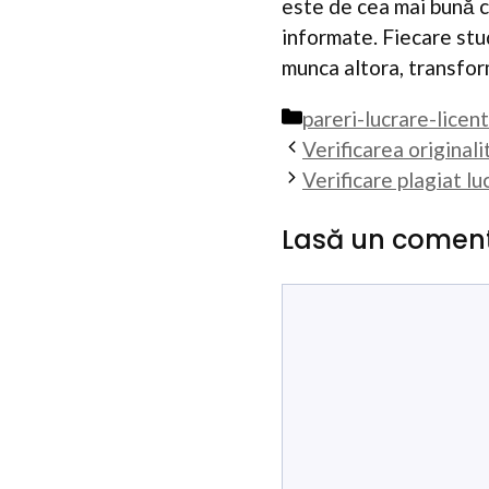
este de cea mai bună ca
informate. Fiecare stu
munca altora, transform
Categorii
pareri-lucrare-licen
Verificarea originali
Verificare plagiat lu
Lasă un coment
Comentariu