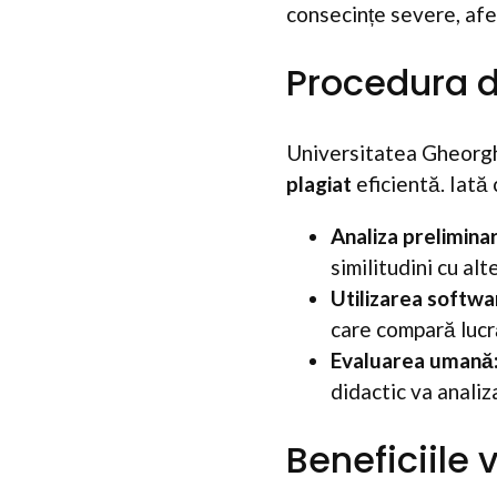
consecințe severe, afec
Procedura de
Universitatea Gheorgh
plagiat
eficientă. Iată 
Analiza prelimina
similitudini cu alt
Utilizarea softwa
care compară lucr
Evaluarea umană
didactic va analiz
Beneficiile v