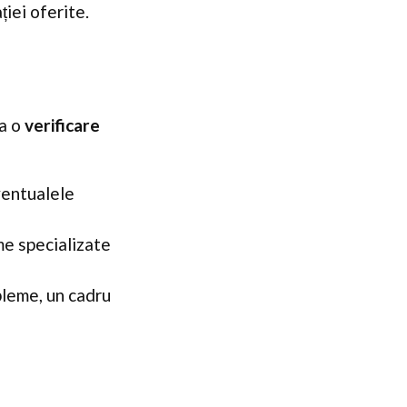
ției oferite.
ra o
verificare
eventualele
e specializate
bleme, un cadru