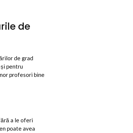
rile de
ărilor de grad
 și pentru
unor profesori bine
ără a le oferi
omen poate avea