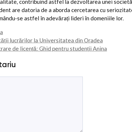
litate, contribuind astfel la dezvoltarea unei societă
dent are datoria de a aborda cercetarea cu seriozitat
ându-se astfel în adevărați lideri în domeniile lor.
ta
tății lucrărilor la Universitatea din Oradea
crare de licență: Ghid pentru studenții Anina
ariu