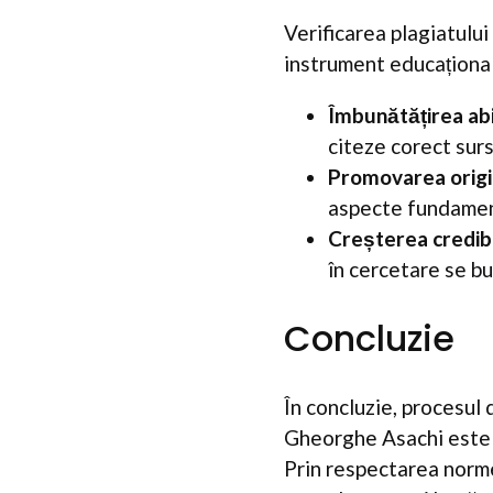
Verificarea plagiatulu
instrument educațional.
Îmbunătățirea abi
citeze corect surs
Promovarea origina
aspecte fundamen
Creșterea credibi
în cercetare se bu
Concluzie
În concluzie, procesul
Gheorghe Asachi este u
Prin respectarea norme