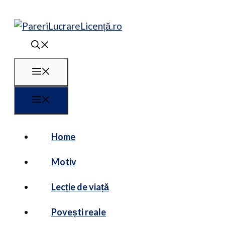
Sari
la
conținut
Meniu
Meniu
Home
Motiv
Lecție de viață
Povești reale