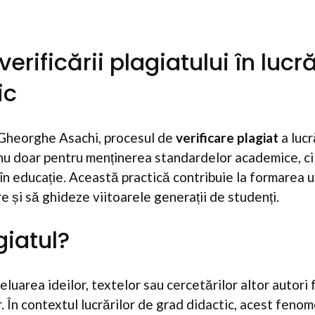
erificării plagiatului în lucră
ic
i Gheorghe Asachi, procesul de
verificare plagiat
a lucr
 nu doar pentru menținerea standardelor academice, ci
 în educație. Această practică contribuie la formarea 
ire și să ghideze viitoarele generații de studenți.
giatul?
eluarea ideilor, textelor sau cercetărilor altor autori f
. În contextul lucrărilor de grad didactic, acest fen