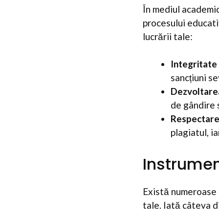
În mediul academic
procesului educati
lucrării tale:
Integritate
sancțiuni se
Dezvoltarea 
de gândire ș
Respectare
plagiatul, 
Instrumen
Există numeroase in
tale. Iată câteva d