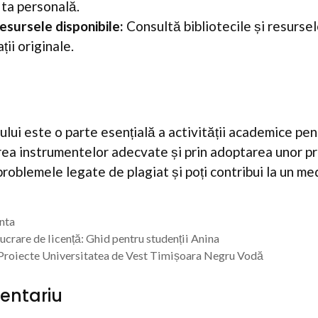
 ta personală.
esursele disponibile:
Consultă bibliotecile și resursel
ții originale.
ului este o parte esențială a activității academice pen
area instrumentelor adecvate și prin adoptarea unor pr
 problemele legate de plagiat și poți contribui la un m
enta
lucrare de licență: Ghid pentru studenții Anina
 Proiecte Universitatea de Vest Timișoara Negru Vodă
entariu