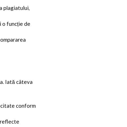
a plagiatului,
 o funcție de
 compararea
ia. Iată câteva
 citate conform
 reflecte