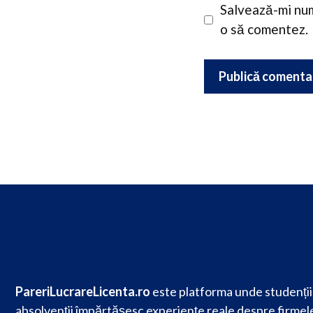
Salvează-mi num
o să comentez.
PareriLucrareLicenta.ro
este platforma unde studenții 
absolvenții împărtășesc experiențe reale despre firmele