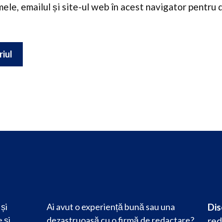
ele, emailul și site-ul web în acest navigator pentru 
și
Ai avut o experiență bună sau una
Dis
 și
dezastruoasă cu o firmă de redactare?
red