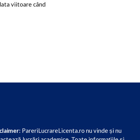
data viitoare când
claimer:
PareriLucrareLicenta.ro nu vinde și nu
actează lucrări academice. Toate informațiile și