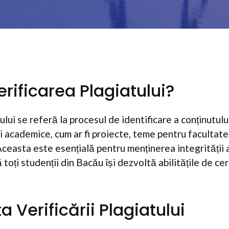
rificarea Plagiatului?
ului se referă la procesul de identificare a conținutulu
ri academice, cum ar fi proiecte, teme pentru facultate
 Aceasta este esențială pentru menținerea integrității
 toți studenții din Bacău își dezvoltă abilitățile de ce
 Verificării Plagiatului