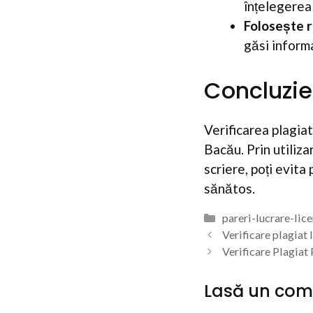
înțelegerea
Folosește r
găsi informa
Concluzie
Verificarea plagiat
Bacău. Prin utiliz
scriere, poți evita
sănătos.
Categorii
pareri-lucrare-lic
Verificare plagiat 
Verificare Plagiat
Lasă un com