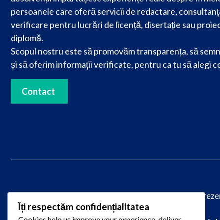
persoanele care oferă servicii de redactare, consultanț
verificare pentru lucrări de licență, disertație sau proie
diplomă.
Scopul nostru este să promovăm transparența, să semn
și să oferim informații verificate, pentru ca tu să alegi c
Contact
© 2025
PareriLucrareLicenta.ro
– Toate drepturile reze
Îți respectăm confidențialitatea
Cookies help us improve your experience, deliver