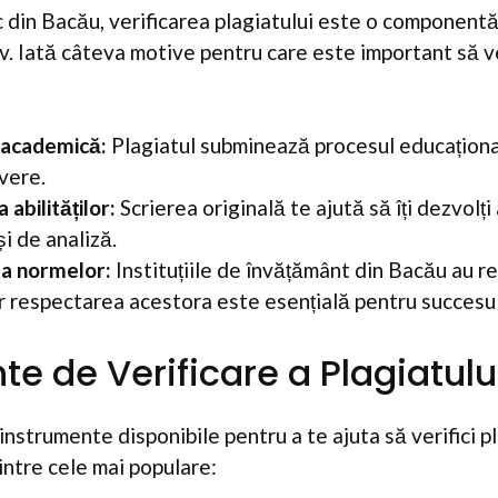
 din Bacău, verificarea plagiatului este o componentă
v. Iată câteva motive pentru care este important să ver
 academică:
Plagiatul subminează procesul educațional
vere.
abilităților:
Scrierea originală te ajută să îți dezvolți a
i de analiză.
a normelor:
Instituțiile de învățământ din Bacău au re
iar respectarea acestora este esențială pentru succesu
te de Verificare a Plagiatulu
strumente disponibile pentru a te ajuta să verifici pla
intre cele mai populare: