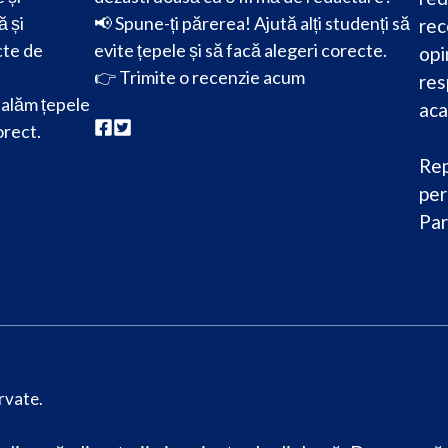
ă și
📢 Spune-ți părerea! Ajută alți studenți să
rec
cte de
evite țepele și să facă alegeri corecte.
opi
👉
Trimite o recenzie acum
res
alăm țepele
aca
orect.
Rep
per
Par
rvate.