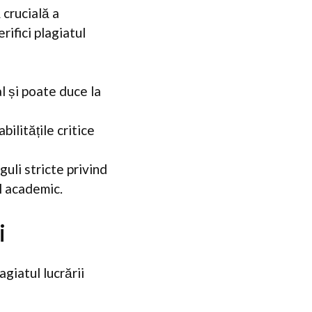
 crucială a
ifici plagiatul
 și poate duce la
bilitățile critice
guli stricte privind
l academic.
i
giatul lucrării