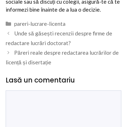
sociale sau să discuți cu colegii, asigură-te că te
informezi bine înainte de a lua o decizie.
Categorii
pareri-lucrare-licenta
Unde să găsești recenzii despre firme de
redactare lucrări doctorat?
Păreri reale despre redactarea lucrărilor de
licență și disertație
Lasă un comentariu
Comentariu