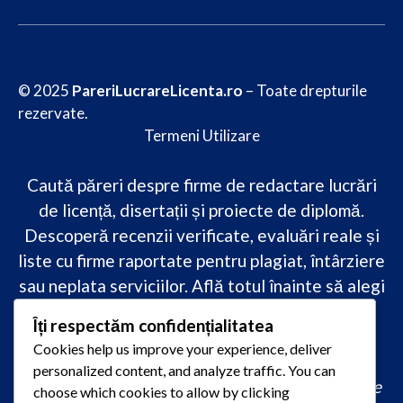
© 2025
PareriLucrareLicenta.ro
– Toate drepturile
rezervate.
Termeni Utilizare
Caută păreri despre firme de redactare lucrări
de licență, disertații și proiecte de diplomă.
Descoperă recenzii verificate, evaluări reale și
liste cu firme raportate pentru plagiat, întârziere
sau neplata serviciilor. Află totul înainte să alegi
–
transparență, siguranță și încredere
Îți respectăm confidențialitatea
academică
doar pe PareriLucrareLicenta.ro.
Cookies help us improve your experience, deliver
personalized content, and analyze traffic. You can
comandă lucrare de licență originală, redactare
choose which cookies to allow by clicking