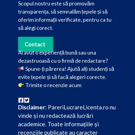
Scopul nostru este să promovăm
transparența, să semnalăm țepele și să
oferim informații verificate, pentru ca tu
să alegi corect.
Contact
Ai avut o experiență bună sau una
dezastruoasă cu o firmă de redactare?
Spune-ți părerea! Ajută alți studenți să
evite țepele și să facă alegeri corecte.
Trimite o recenzie acum
Disclaimer:
PareriLucrareLicenta.ro nu
vinde și nu redactează lucrări
academice. Toate informațiile și
recenziile publicate au caracter