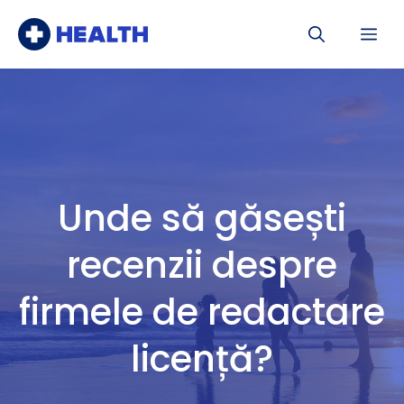
Sari
Me
la
conținut
Unde să găsești
recenzii despre
firmele de redactare
licență?