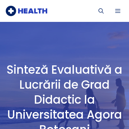
Sari
Me
la
conținut
Sinteză Evaluativă a
Lucrării de Grad
Didactic la
Universitatea Agora