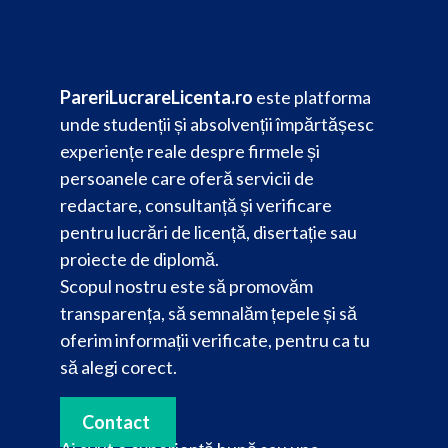
PareriLucrareLicenta.ro
este platforma
unde studenții și absolvenții împărtășesc
experiențe reale despre firmele și
persoanele care oferă servicii de
redactare, consultanță și verificare
pentru lucrări de licență, disertație sau
proiecte de diplomă.
Scopul nostru este să promovăm
transparența, să semnalăm țepele și să
oferim informații verificate, pentru ca tu
să alegi corect.
Contact