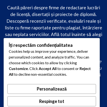
Caută păreri despre firme de redactare lucrări
de licență, disertații și proiecte de diplomă.
Descoperă recenzii verificate, evaluări reale și
liste cu firme raportate pentru plagiat, întârziere
sau neplata serviciilor. Află totul înainte să alegi
–
transparență, siguranță și încredere
Îți respectăm confidențialitatea
academică
doar pe PareriLucrareLicenta.ro.
Cookies help us improve your experience, deliver
personalized content, and analyze traffic. You can
comandă lucrare de licență originală, redactare
choose which cookies to allow by clicking
lucrare licență urgent, ajutor profesional pentru
Customize
. Click
Accept All
to consent or
Reject
licență, servicii redactare disertație ieftin, firmă
All
to decline non-essential cookies.
care scrie lucrări de calitate, consultanță
academică la comandă, redactare licență fără
Personalizează
plagiat rapid, preț redactare lucrare de licență,
oferte redactare lucrări 2026, redactori
Respinge tot