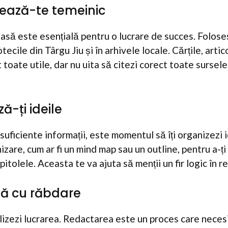
ează-te temeinic
asă este esențială pentru o lucrare de succes. Folose
otecile din Târgu Jiu și în arhivele locale. Cărțile, artico
 toate utile, dar nu uita să citezi corect toate sursel
ă-ți ideile
suficiente informații, este momentul să îți organizezi 
zare, cum ar fi un mind map sau un outline, pentru a-ți
pitolele. Aceasta te va ajuta să menții un fir logic în r
ză cu răbdare
alizezi lucrarea. Redactarea este un proces care necesi