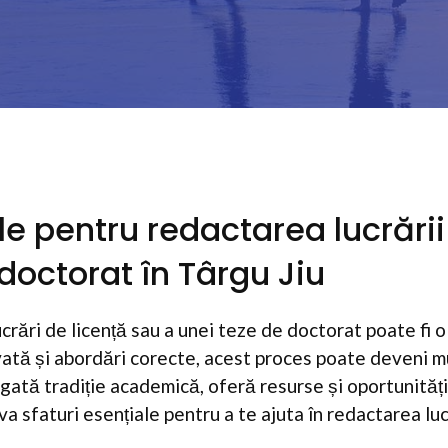
ile pentru redactarea lucrări
 doctorat în Târgu Jiu
crări de licență sau a unei teze de doctorat poate fi o
vată și abordări corecte, acest proces poate deveni m
ogată tradiție academică, oferă resurse și oportunităț
va sfaturi esențiale pentru a te ajuta în redactarea lucr