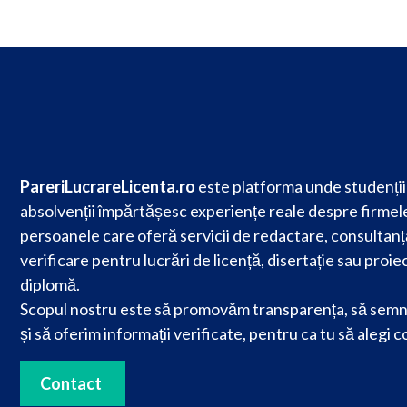
PareriLucrareLicenta.ro
este platforma unde studenții 
absolvenții împărtășesc experiențe reale despre firmele
persoanele care oferă servicii de redactare, consultanț
verificare pentru lucrări de licență, disertație sau proie
diplomă.
Scopul nostru este să promovăm transparența, să semn
și să oferim informații verificate, pentru ca tu să alegi c
Contact