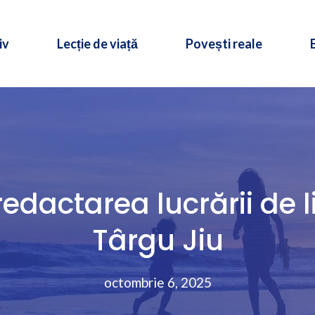
iv
Lecție de viață
Povești reale
 redactarea lucrării de l
Târgu Jiu
octombrie 6, 2025