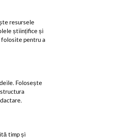
ște resursele
lele științifice și
e folosite pentru a
ideile. Folosește
 structura
edactare.
tă timp și