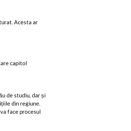
turat. Acesta ar
are capitol
ău de studiu, dar și
ițiile din regiune.
 va face procesul