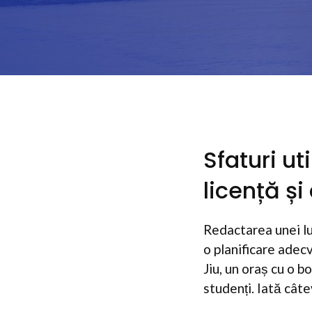
Sfaturi ut
licență și
Redactarea unei lu
o planificare adec
Jiu, un oraș cu o b
studenți. Iată câte