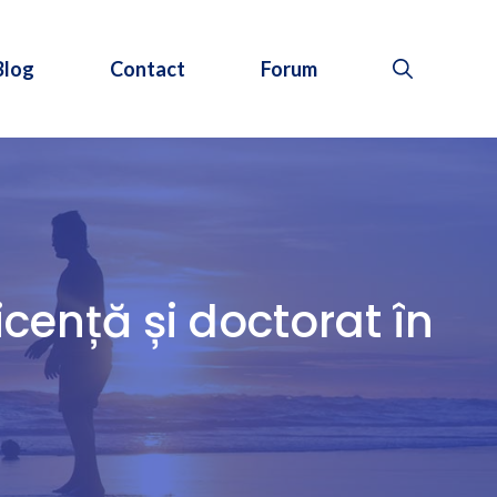
Blog
Contact
Forum
icență și doctorat în