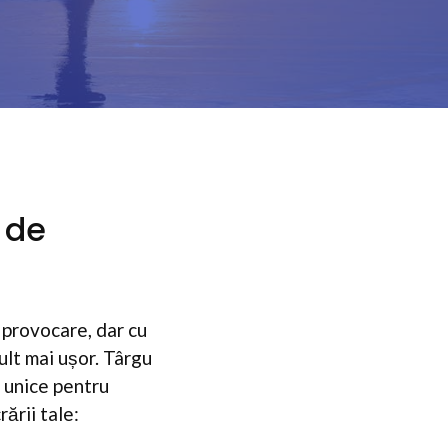
i de
 provocare, dar cu
ult mai ușor. Târgu
i unice pentru
ării tale: