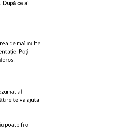
i. După ce ai
rarea de mai multe
entație. Poți
aloros.
rezumat al
ătire te va ajuta
u poate fi o