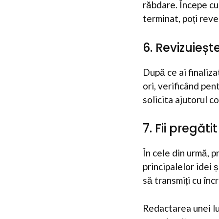
răbdare. Începe cu 
terminat, poți reven
6. Revizuieșt
După ce ai finaliza
ori, verificând pen
solicita ajutorul c
7. Fii pregăt
În cele din urmă, p
principalelor idei
să transmiți cu înc
Redactarea unei luc