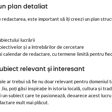
 un plan detaliat
 redactarea, este important să îți creezi un plan struc
biectului lucrării
biectivelor și a întrebărilor de cercetare
i calendar de redactare, cu termene limită pentru fiec
ubiect relevant și interesant
tale ar trebui să fie nu doar relevant pentru domeniul t
Jiu, poți găsi inspirație în istoria locală, cultura și trad
i un subiect care te pasionează, deoarece acest lucru
dactare mult mai plăcut.