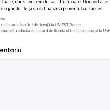
toare, dar și extrem de satisfăcătoare. Urmând acest
ezi gândurile și să îți finalizezi proiectul cu succes.
enta
ru redactarea lucrării de licență la UMFST Borsec
u studenți: redactarea lucrării de licență și teză de doctorat la Un
entariu