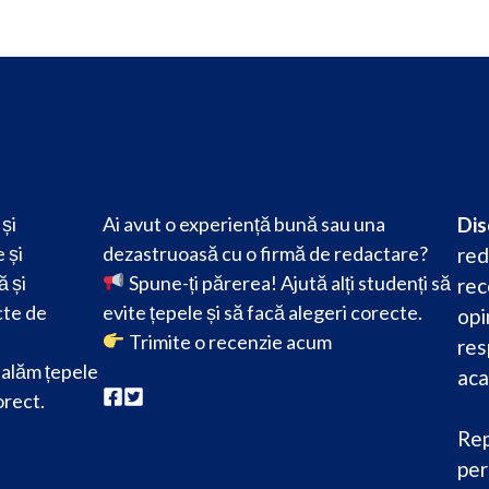
și
Ai avut o experiență bună sau una
Dis
 și
dezastruoasă cu o firmă de redactare?
red
ă și
Spune-ți părerea! Ajută alți studenți să
rec
cte de
evite țepele și să facă alegeri corecte.
opi
Trimite o recenzie acum
res
alăm țepele
aca
orect.
Rep
per