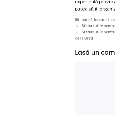
experiență provoca
putea să îți organiz
Categorii
pareri-lucrare-lic
Sfaturi utile pent
Sfaturi utile pentr
de la Brad
Lasă un com
Comentariu