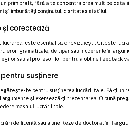
un prim draft, fără a te concentra prea mult pe detali
i și îmbunătăți conținutul, claritatea și stilul.
e și corectează
t lucrarea, este esențial să o revizuiești. Citește luc
tru erori gramaticale, de tipar sau incoerențe în argum
olegilor sau al profesorilor pentru a obține feedback v
it pentru susținere
regătește-te pentru susținerea lucrării tale. Fă-ți un 
 și argumente și exersează-ți prezentarea. O bună preg
redere mesajul lucrării tale.
rări de licență sau a unei teze de doctorat în Târgu Ji