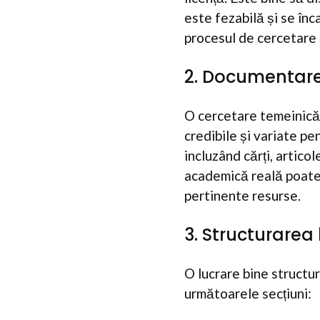
este fezabilă și se înc
procesul de cercetare 
2. Documentare
O cercetare temeinică 
credibile și variate pe
incluzând cărți, articol
academică reală poate f
pertinente resurse.
3. Structurarea l
O lucrare bine structur
următoarele secțiuni: