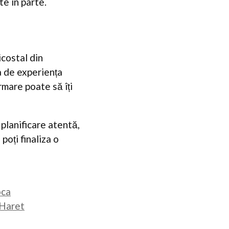
te în parte.
icostal din
a de experiența
rmare poate să îți
 planificare atentă,
oți finaliza o
oca
 Haret