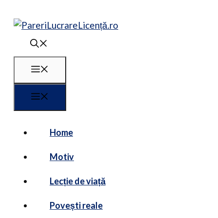
Sari
la
conținut
Meniu
Meniu
Home
Motiv
Lecție de viață
Povești reale