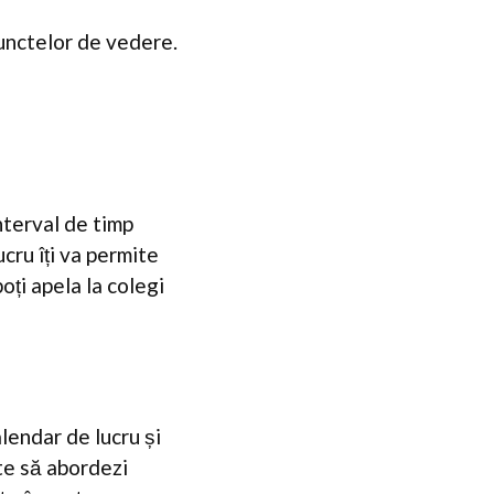
unctelor de vedere.
nterval de timp
ucru îți va permite
oți apela la colegi
lendar de lucru și
ite să abordezi