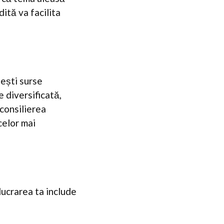
ită va facilita
sești surse
e diversificată,
 consilierea
celor mai
lucrarea ta include