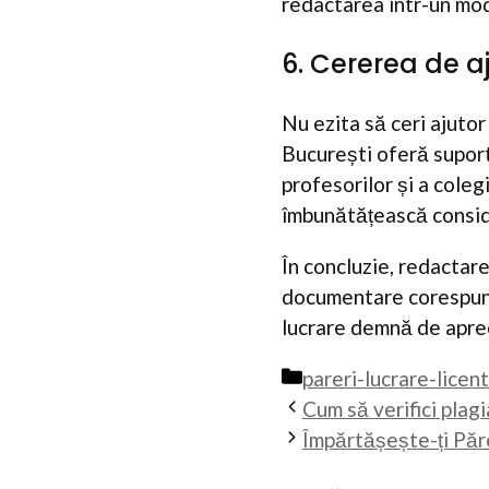
redactarea într-un mod 
6. Cererea de a
Nu ezita să ceri ajutor
București oferă suport 
profesorilor și a coleg
îmbunătățească conside
În concluzie, redactare
documentare corespunză
lucrare demnă de apre
Categorii
pareri-lucrare-licen
Cum să verifici plag
Împărtășește-ți Păr