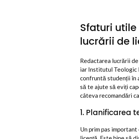
Sfaturi util
lucrării de 
Redactarea lucrării de 
iar Institutul Teologic
confruntă studenții în 
să te ajute să eviți ca
câteva recomandări care
1. Planificarea 
Un prim pas important 
licență. Este bine să d