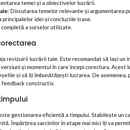
entarea temei și a obiectivelor lucrării.
ale:
Discutarea temelor relevante și argumentarea p
 principalelor idei și concluziile trase.
 completă a surselor utilizate.
 corectarea
 revizuirii lucrării tale. Este recomandat să lași un i
i versiuni și momentul în care începi corectura. Acest l
șelile și să îți îmbunătățești lucrarea. De asemenea, p
u feedback constructiv.
timpului
este gestionarea eficientă a timpului. Stabilește un ca
tă. Împărțirea sarcinilor în etape mai mici îți va perm