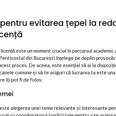
e pentru evitarea țepei la re
licență
licență este un moment crucial în parcursul academic a
 Penticostal din București înțelege pe deplin provocăr
acest proces. De aceea, este esențial să ai la dispoziți
pcanele comune și să te asiguri că lucrarea ta este una 
 îți pot fi de folos:
temei
este alegerea unei teme relevante și interesante pen
iscuți cu coordonatorul lucrării tale pentru a te asigu