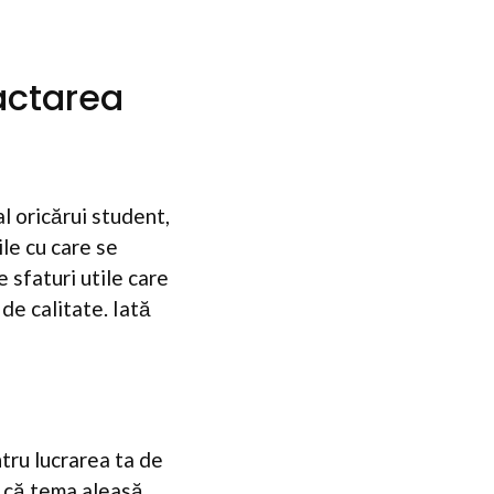
dactarea
l oricărui student,
ile cu care se
e sfaturi utile care
de calitate. Iată
tru lucrarea ta de
ra că tema aleasă