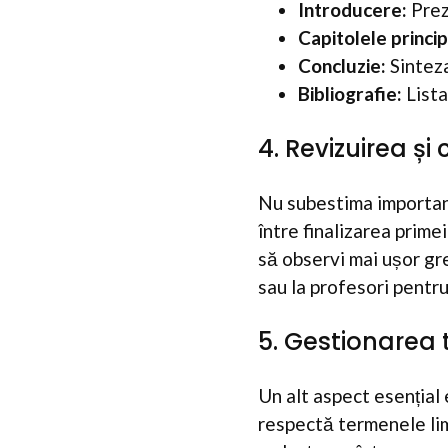
Introducere:
Prez
Capitolele princip
Concluzie:
Sinteza
Bibliografie:
Lista
4. Revizuirea și
Nu subestima importanța
între finalizarea prime
să observi mai ușor gre
sau la profesori pentr
5. Gestionarea 
Un alt aspect esențial 
respectă termenele limi