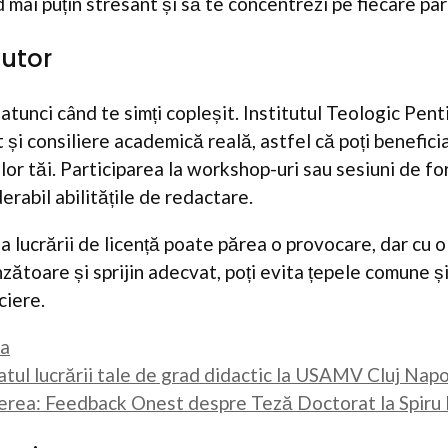
mai puțin stresant și să te concentrezi pe fiecare par
jutor
 atunci când te simți copleșit. Institutul Teologic Pent
și consiliere academică reală, astfel că poți benefici
ilor tăi. Participarea la workshop-uri sau sesiuni de fo
rabil abilitățile de redactare.
a lucrării de licență poate părea o provocare, dar cu o
toare și sprijin adecvat, poți evita țepele comune și p
ciere.
ta
iatul lucrării tale de grad didactic la USAMV Cluj Nap
erea: Feedback Onest despre Teză Doctorat la Spiru