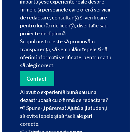
împărtășesc experiențe reale despre
firmele și persoanele care oferă servicii
de redactare, consultanță și verificare
pentru lucrări de licență, disertație sau
proiecte de diplomă.
Scopul nostru este să promovăm
transparența, să semnalăm țepele și să
oferim informații verificate, pentru ca tu
să alegi corect.
Contact
Ai avut o experiență bună sau una
dezastruoasă cu o firmă de redactare?
📢 Spune-ți părerea! Ajută alți studenți
să evite țepele și să facă alegeri
corecte.
👉
Trimite o recenzie acum