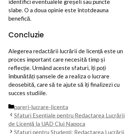
identifici eventualele greșeli sau puncte
slabe. O a doua opinie este întotdeauna
benefică.
Concluzie
Alegerea redactării lucrării de licență este un
proces important care necesită timp și
reflecție. Urmând aceste sfaturi, îți poți
îmbunătăți șansele de a realiza o lucrare
deosebită, care să te ajute să îți finalizezi cu
succes studiile.
Categorii
pareri-lucrare-licenta
Sfaturi Esențiale pentru Redactarea Lucrării
de Licență la UAD Cluj Napoca
Sfaturi pentru Studenți: Redactarea Lucrării