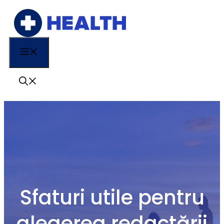
Sari
la
conținut
Menu
Sfaturi utile pentru
alegerea redactării