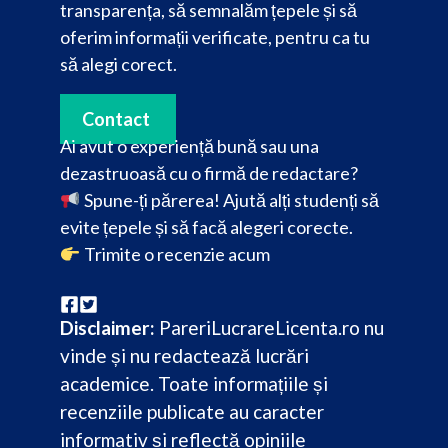
transparența, să semnalăm țepele și să
oferim informații verificate, pentru ca tu
să alegi corect.
Contact
Ai avut o experiență bună sau una
dezastruoasă cu o firmă de redactare?
Spune-ți părerea! Ajută alți studenți să
evite țepele și să facă alegeri corecte.
Trimite o recenzie acum
Disclaimer:
PareriLucrareLicenta.ro nu
vinde și nu redactează lucrări
academice. Toate informațiile și
recenziile publicate au caracter
informativ și reflectă opiniile