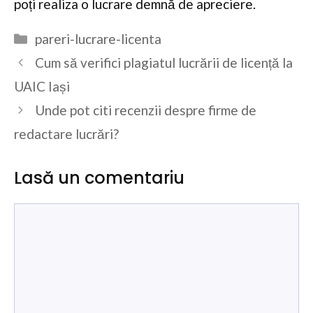
poți realiza o lucrare demnă de apreciere.
Categorii
pareri-lucrare-licenta
Cum să verifici plagiatul lucrării de licență la
UAIC Iași
Unde pot citi recenzii despre firme de
redactare lucrări?
Lasă un comentariu
Comentariu