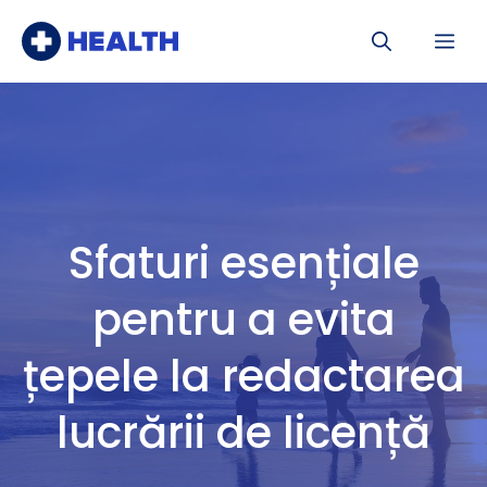
Sari
Me
la
conținut
Sfaturi esențiale
pentru a evita
țepele la redactarea
lucrării de licență