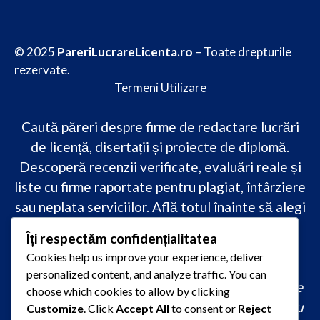
© 2025
PareriLucrareLicenta.ro
– Toate drepturile
rezervate.
Termeni Utilizare
Caută păreri despre firme de redactare lucrări
de licență, disertații și proiecte de diplomă.
Descoperă recenzii verificate, evaluări reale și
liste cu firme raportate pentru plagiat, întârziere
sau neplata serviciilor. Află totul înainte să alegi
–
transparență, siguranță și încredere
Îți respectăm confidențialitatea
academică
doar pe PareriLucrareLicenta.ro.
Cookies help us improve your experience, deliver
personalized content, and analyze traffic. You can
comandă lucrare de licență originală, redactare
choose which cookies to allow by clicking
lucrare licență urgent, ajutor profesional pentru
Customize
. Click
Accept All
to consent or
Reject