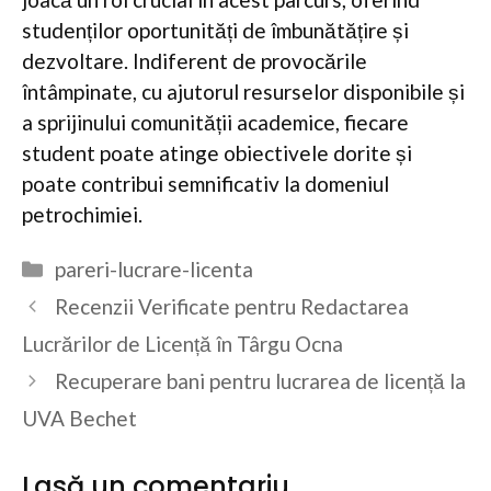
studenților oportunități de îmbunătățire și
dezvoltare. Indiferent de provocările
întâmpinate, cu ajutorul resurselor disponibile și
a sprijinului comunității academice, fiecare
student poate atinge obiectivele dorite și
poate contribui semnificativ la domeniul
petrochimiei.
Categorii
pareri-lucrare-licenta
Recenzii Verificate pentru Redactarea
Lucrărilor de Licență în Târgu Ocna
Recuperare bani pentru lucrarea de licență la
UVA Bechet
Lasă un comentariu