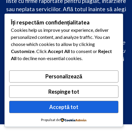
liste cu firme raportate pentru plagiat, întârziere
sau neplata serviciilor. Află totul înainte să alegi
–
transparență, siguranță și încredere
Îți respectăm confidențialitatea
academică
doar pe PareriLucrareLicenta.ro.
Cookies help us improve your experience, deliver
personalized content, and analyze traffic. You can
comandă lucrare de licență originală, redactare
choose which cookies to allow by clicking
lucrare licență urgent, ajutor profesional pentru
Customize
. Click
Accept All
to consent or
Reject
licență, servicii redactare disertație ieftin, firmă
All
to decline non-essential cookies.
care scrie lucrări de calitate, consultanță
academică la comandă, redactare licență fără
Personalizează
plagiat rapid, preț redactare lucrare de licență,
oferte redactare lucrări 2026, redactori
Respinge tot
autorizați pentru lucrări academice
Acceptă tot
Propulsat de