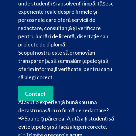
unde studenții și absolvenții împărtășesc
experiențe reale despre firmele și
persoanele care oferă servicii de
redactare, consultanță și verificare
pentru lucrări de licență, disertație sau
proiecte de diplomă.
Scopul nostru este să promovăm
transparența, să semnalăm țepele și să
oferim informații verificate, pentru ca tu
să alegi corect.
Contact
Ai avut o experiență bună sau una
dezastruoasă cu o firmă de redactare?
📢 Spune-ți părerea! Ajută alți studenți să
evite țepele și să facă alegeri corecte.
👉
Trimite o recenzie acum