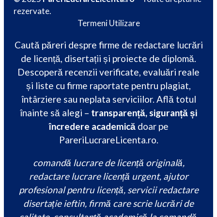
rezervate.
Termeni Utilizare
Caută păreri despre firme de redactare lucrări
de licență, disertații și proiecte de diplomă.
Descoperă recenzii verificate, evaluări reale
și liste cu firme raportate pentru plagiat,
întârziere sau neplata serviciilor. Află totul
înainte să alegi –
transparență, siguranță și
încredere academică
doar pe
PareriLucrareLicenta.ro.
comandă lucrare de licență originală,
redactare lucrare licență urgent, ajutor
profesional pentru licență, servicii redactare
disertație ieftin, firmă care scrie lucrări de
calitate, consultanță academică la comandă,