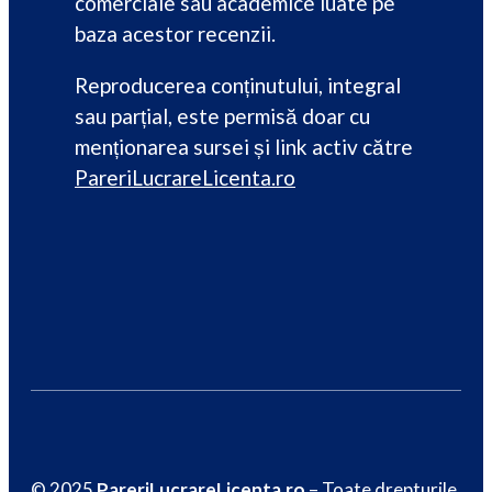
comerciale sau academice luate pe
baza acestor recenzii.
Reproducerea conținutului, integral
sau parțial, este permisă doar cu
menționarea sursei și link activ către
PareriLucrareLicenta.ro
© 2025
PareriLucrareLicenta.ro
– Toate drepturile