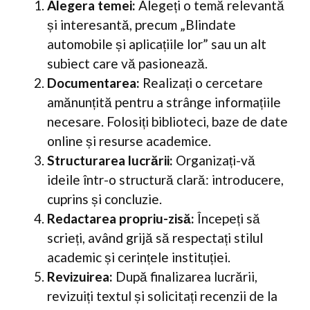
Alegera temei:
Alegeți o temă relevantă
și interesantă, precum „Blindate
automobile și aplicațiile lor” sau un alt
subiect care vă pasionează.
Documentarea:
Realizați o cercetare
amănunțită pentru a strânge informațiile
necesare. Folosiți biblioteci, baze de date
online și resurse academice.
Structurarea lucrării:
Organizați-vă
ideile într-o structură clară: introducere,
cuprins și concluzie.
Redactarea propriu-zisă:
Începeți să
scrieți, având grijă să respectați stilul
academic și cerințele instituției.
Revizuirea:
După finalizarea lucrării,
revizuiți textul și solicitați recenzii de la