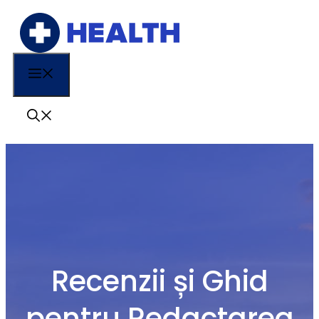
Sari
la
conținut
Menu
Recenzii și Ghid
pentru Redactarea