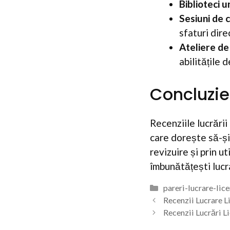
Biblioteci u
Sesiuni de 
sfaturi dire
Ateliere de
abilitățile d
Concluzie
Recenziile lucrării
care dorește să-și
revizuire și prin u
îmbunătățești lucra
Categorii
pareri-lucrare-lic
Recenzii Lucrare 
Recenzii Lucrări L