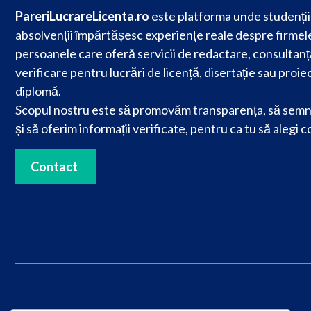
PareriLucrareLicenta.ro
este platforma unde studenții 
absolvenții împărtășesc experiențe reale despre firmele
persoanele care oferă servicii de redactare, consultanț
verificare pentru lucrări de licență, disertație sau proie
diplomă.
Scopul nostru este să promovăm transparența, să semn
și să oferim informații verificate, pentru ca tu să alegi c
Contact