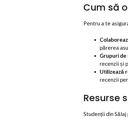
Cum să obț
Pentru a te asigura
Colaborează
părerea asup
Grupuri de 
recenzii și 
Utilizează 
recenzii pe
Resurse s
Studenții din Sălaj