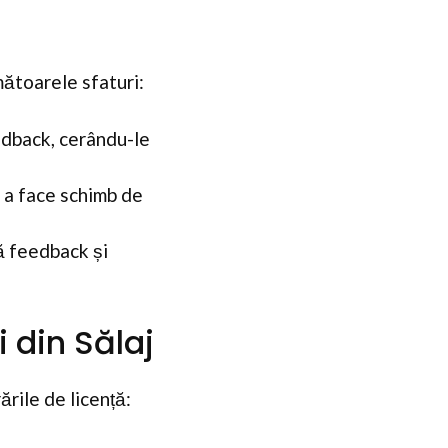
mătoarele sfaturi:
eedback, cerându-le
u a face schimb de
ă feedback și
 din Sălaj
ările de licență: