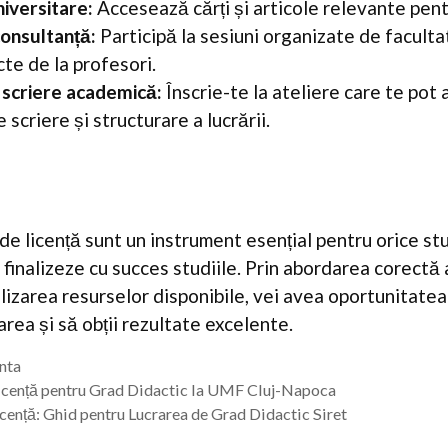
niversitare:
Accesează cărți și articole relevante pent
consultanță:
Participă la sesiuni organizate de faculta
cte de la profesori.
 scriere academică:
Înscrie-te la ateliere care te pot a
e scriere și structurare a lucrării.
 de licență sunt un instrument esențial pentru orice st
 finalizeze cu succes studiile. Prin abordarea corectă 
tilizarea resurselor disponibile, vei avea oportunitatea 
rea și să obții rezultate excelente.
enta
Licență pentru Grad Didactic la UMF Cluj-Napoca
icență: Ghid pentru Lucrarea de Grad Didactic Siret