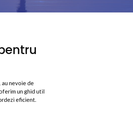
 pentru
ă au nevoie de
oferim un ghid util
ordezi eficient.