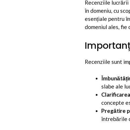
Recenziile lucrării
în domeniu, cu sco
esențiale pentru îm
domeniul ales, fie 
Importanț
Recenziile sunt im
Îmbunătățir
slabe ale luc
Clarificare
concepte ese
Pregătire p
întrebările 