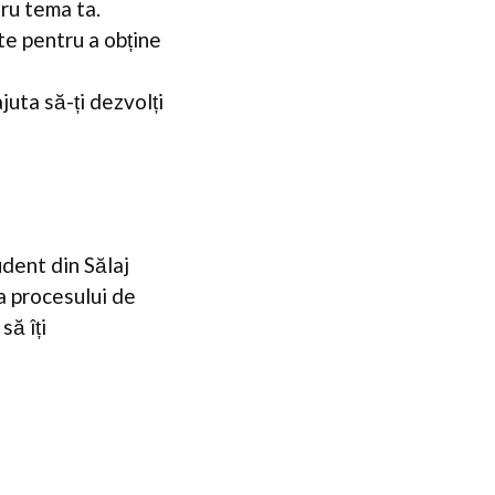
ru tema ta.
te pentru a obține
juta să-ți dezvolți
udent din Sălaj
a procesului de
să îți