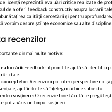
 de licență reprezintă evaluări critice realizate de pro
pul de a oferi feedback constructiv asupra lucrării tal
bunătățirea calității cercetării și pentru aprofundare
că vorbim despre științe economice sau alte discipline
a recenzilor
portante din mai multe motive:
ea lucrării:
Feedback-ul primit te ajută să identifici p
rării tale.
a conceptelor:
Recenzorii pot oferi perspective noi și p
nțiale, ajutându-te să înțelegi mai bine subiectul.
entru susținere:
O recenzie bine făcută te pregăteșt
ce pot apărea în timpul susținerii.