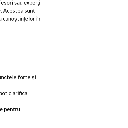
fesori sau experți
e. Acestea sunt
a cunoștințelor în
.
unctele forte și
ot clarifica
e pentru