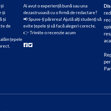
și
Ai avut o experiență bună sau una
Dis
 și
dezastruoasă cu o firmă de redactare?
red
ă și
📢 Spune-ți părerea! Ajută alți studenți să
rec
cte de
evite țepele și să facă alegeri corecte.
opi
👉
Trimite o recenzie acum
res
alăm țepele
aca
orect.
Rep
per
Par