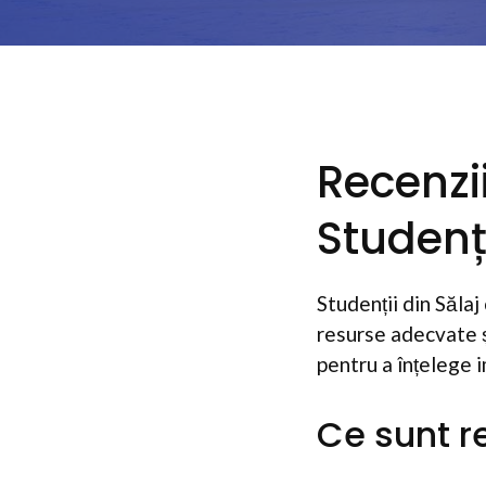
Recenzi
Studenți
Studenții din Sălaj
resurse adecvate și
pentru a înțelege i
Ce sunt re