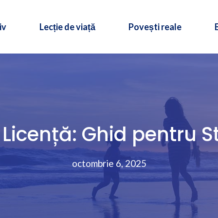
iv
Lecție de viață
Povești reale
 Licență: Ghid pentru St
octombrie 6, 2025