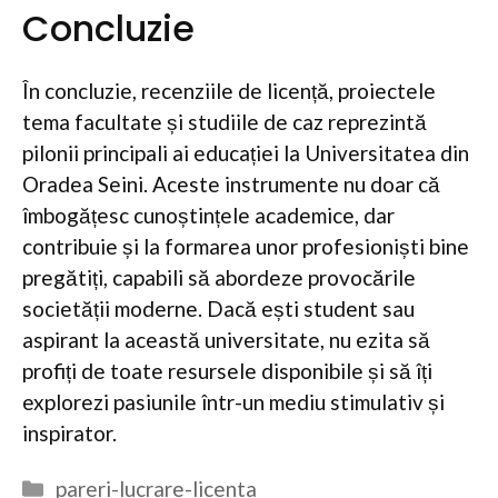
Concluzie
În concluzie, recenziile de licență, proiectele
tema facultate și studiile de caz reprezintă
pilonii principali ai educației la Universitatea din
Oradea Seini. Aceste instrumente nu doar că
îmbogățesc cunoștințele academice, dar
contribuie și la formarea unor profesioniști bine
pregătiți, capabili să abordeze provocările
societății moderne. Dacă ești student sau
aspirant la această universitate, nu ezita să
profiți de toate resursele disponibile și să îți
explorezi pasiunile într-un mediu stimulativ și
inspirator.
Categorii
pareri-lucrare-licenta