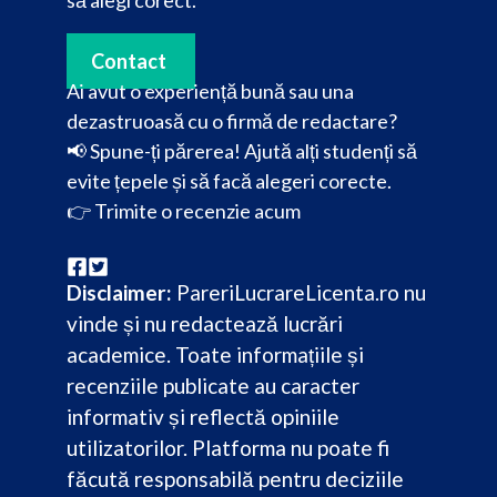
Contact
Ai avut o experiență bună sau una
dezastruoasă cu o firmă de redactare?
📢 Spune-ți părerea! Ajută alți studenți să
evite țepele și să facă alegeri corecte.
👉
Trimite o recenzie acum
Disclaimer:
PareriLucrareLicenta.ro nu
vinde și nu redactează lucrări
academice. Toate informațiile și
recenziile publicate au caracter
informativ și reflectă opiniile
utilizatorilor. Platforma nu poate fi
făcută responsabilă pentru deciziile