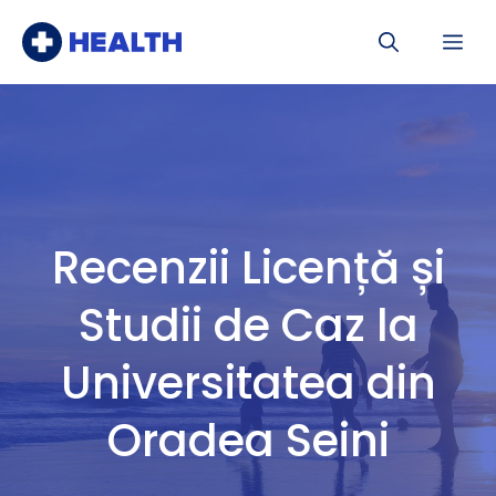
Sari
Me
la
conținut
Recenzii Licență și
Studii de Caz la
Universitatea din
Oradea Seini