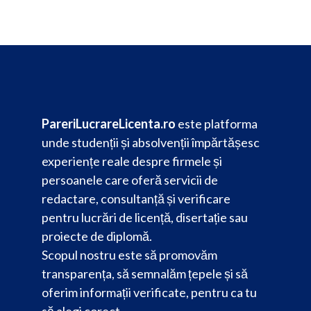
PareriLucrareLicenta.ro
este platforma
unde studenții și absolvenții împărtășesc
experiențe reale despre firmele și
persoanele care oferă servicii de
redactare, consultanță și verificare
pentru lucrări de licență, disertație sau
proiecte de diplomă.
Scopul nostru este să promovăm
transparența, să semnalăm țepele și să
oferim informații verificate, pentru ca tu
să alegi corect.