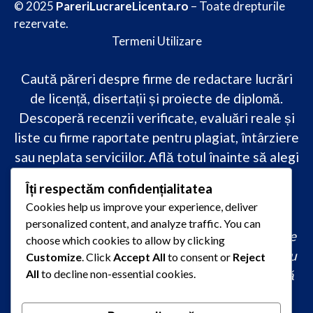
© 2025
PareriLucrareLicenta.ro
– Toate drepturile
rezervate.
Termeni Utilizare
Caută păreri despre firme de redactare lucrări
de licență, disertații și proiecte de diplomă.
Descoperă recenzii verificate, evaluări reale și
liste cu firme raportate pentru plagiat, întârziere
sau neplata serviciilor. Află totul înainte să alegi
–
transparență, siguranță și încredere
Îți respectăm confidențialitatea
academică
doar pe PareriLucrareLicenta.ro.
Cookies help us improve your experience, deliver
personalized content, and analyze traffic. You can
comandă lucrare de licență originală, redactare
choose which cookies to allow by clicking
lucrare licență urgent, ajutor profesional pentru
Customize
. Click
Accept All
to consent or
Reject
licență, servicii redactare disertație ieftin, firmă
All
to decline non-essential cookies.
care scrie lucrări de calitate, consultanță