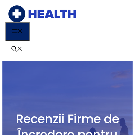
Sari
la
conținut
Menu
Recenzii Firme de
Încredere pentru