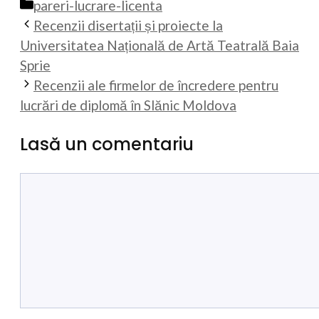
Categorii
pareri-lucrare-licenta
Recenzii disertații și proiecte la
Universitatea Națională de Artă Teatrală Baia
Sprie
Recenzii ale firmelor de încredere pentru
lucrări de diplomă în Slănic Moldova
Lasă un comentariu
Comentariu