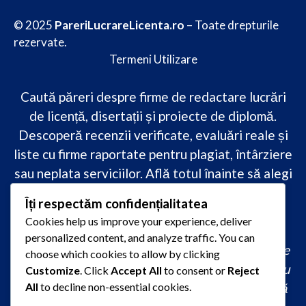
© 2025
PareriLucrareLicenta.ro
– Toate drepturile
rezervate.
Termeni Utilizare
Caută păreri despre firme de redactare lucrări
de licență, disertații și proiecte de diplomă.
Descoperă recenzii verificate, evaluări reale și
liste cu firme raportate pentru plagiat, întârziere
sau neplata serviciilor. Află totul înainte să alegi
–
transparență, siguranță și încredere
Îți respectăm confidențialitatea
academică
doar pe PareriLucrareLicenta.ro.
Cookies help us improve your experience, deliver
personalized content, and analyze traffic. You can
comandă lucrare de licență originală, redactare
choose which cookies to allow by clicking
lucrare licență urgent, ajutor profesional pentru
Customize
. Click
Accept All
to consent or
Reject
All
to decline non-essential cookies.
licență, servicii redactare disertație ieftin, firmă