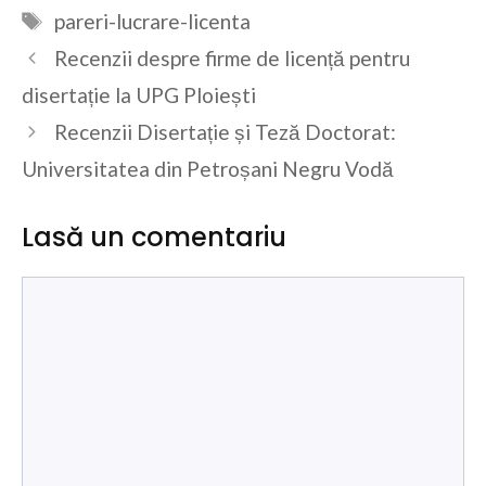
Etichete
pareri-lucrare-licenta
Recenzii despre firme de licență pentru
disertație la UPG Ploiești
Recenzii Disertație și Teză Doctorat:
Universitatea din Petroșani Negru Vodă
Lasă un comentariu
Comentariu