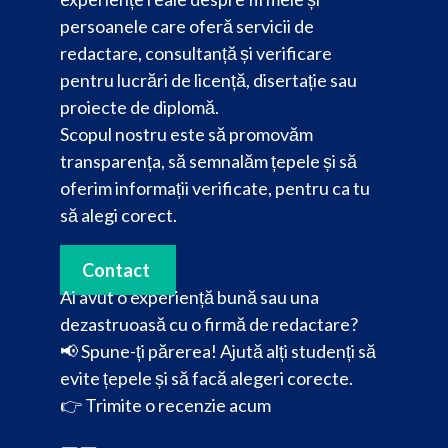
persoanele care oferă servicii de
redactare, consultanță și verificare
pentru lucrări de licență, disertație sau
proiecte de diplomă.
Scopul nostru este să promovăm
transparența, să semnalăm țepele și să
oferim informații verificate, pentru ca tu
să alegi corect.
Contact
Ai avut o experiență bună sau una
dezastruoasă cu o firmă de redactare?
📢 Spune-ți părerea! Ajută alți studenți să
evite țepele și să facă alegeri corecte.
👉
Trimite o recenzie acum