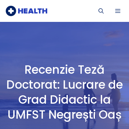
Sari
Me
la
conținut
Recenzie Teză
Doctorat: Lucrare de
Grad Didactic la
UMFST Negrești Oaș