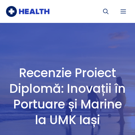
Sari
Me
la
conținut
Recenzie Proiect
Diplomă: Inovații în
Portuare și Marine
la UMK Iași