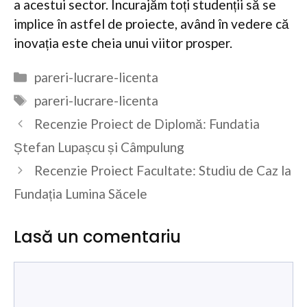
a acestui sector. Încurajăm toți studenții să se
implice în astfel de proiecte, având în vedere că
inovația este cheia unui viitor prosper.
Categorii
pareri-lucrare-licenta
Etichete
pareri-lucrare-licenta
Recenzie Proiect de Diplomă: Fundatia
Ștefan Lupașcu și Câmpulung
Recenzie Proiect Facultate: Studiu de Caz la
Fundația Lumina Săcele
Lasă un comentariu
Comentariu