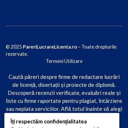
© 2025
PareriLucrareLicenta.ro
– Toate drepturile
rezervate.
Termeni Utilizare
Caută păreri despre firme de redactare lucrări
de licență, disertații și proiecte de diplomă.
Descoperă recenzii verificate, evaluări reale și
liste cu firme raportate pentru plagiat, întârziere
sau neplata serviciilor. Află totul înainte să alegi
–
transparență, siguranță și încredere
Îți respectăm confidențialitatea
academică
doar pe PareriLucrareLicenta.ro.