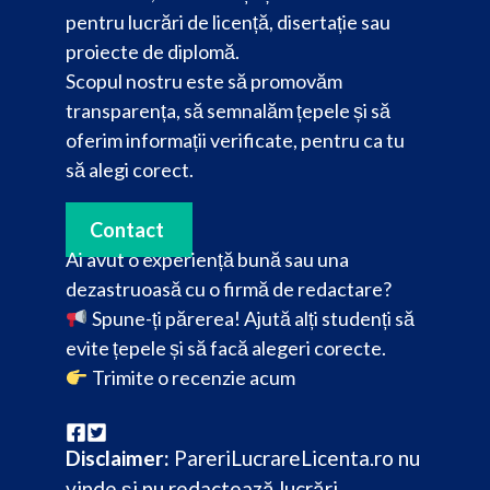
pentru lucrări de licență, disertație sau
proiecte de diplomă.
Scopul nostru este să promovăm
transparența, să semnalăm țepele și să
oferim informații verificate, pentru ca tu
să alegi corect.
Contact
Ai avut o experiență bună sau una
dezastruoasă cu o firmă de redactare?
Spune-ți părerea! Ajută alți studenți să
evite țepele și să facă alegeri corecte.
Trimite o recenzie acum
Disclaimer:
PareriLucrareLicenta.ro nu
vinde și nu redactează lucrări