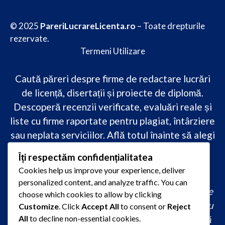
© 2025
PareriLucrareLicenta.ro
– Toate drepturile
rezervate.
Termeni Utilizare
Caută păreri despre firme de redactare lucrări
de licență, disertații și proiecte de diplomă.
Descoperă recenzii verificate, evaluări reale și
liste cu firme raportate pentru plagiat, întârziere
sau neplata serviciilor. Află totul înainte să alegi
–
transparență, siguranță și încredere
Îți respectăm confidențialitatea
academică
doar pe PareriLucrareLicenta.ro.
Cookies help us improve your experience, deliver
personalized content, and analyze traffic. You can
comandă lucrare de licență originală, redactare
choose which cookies to allow by clicking
lucrare licență urgent, ajutor profesional pentru
Customize
. Click
Accept All
to consent or
Reject
All
to decline non-essential cookies.
licență, servicii redactare disertație ieftin, firmă