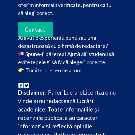
oferim informații verificate, pentru ca tu
să alegi corect.
Contact
Ai avut o experiență bună sau una
dezastruoasă cu o firmă de redactare?
Spune-ți părerea! Ajută alți studenți să
evite țepele și să facă alegeri corecte.
Trimite o recenzie acum
Disclaimer:
PareriLucrareLicenta.ro nu
vinde și nu redactează lucrări
academice. Toate informațiile și
recenziile publicate au caracter
informativ și reflectă opiniile
utilizatorilor. Platforma nu poate fi