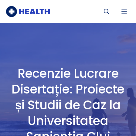
Sari
Me
la
conținut
Recenzie Lucrare
Disertație: Proiecte
și Studii de Caz la
Universitatea