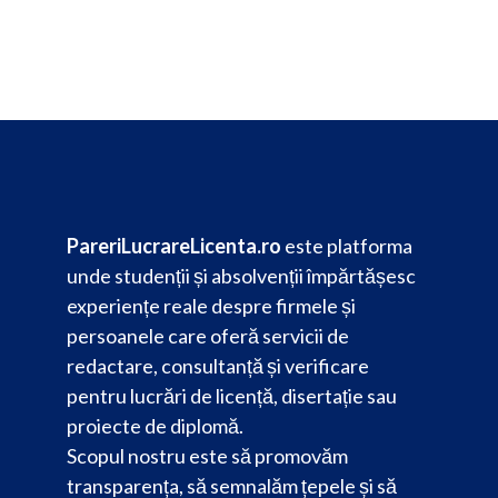
PareriLucrareLicenta.ro
este platforma
unde studenții și absolvenții împărtășesc
experiențe reale despre firmele și
persoanele care oferă servicii de
redactare, consultanță și verificare
pentru lucrări de licență, disertație sau
proiecte de diplomă.
Scopul nostru este să promovăm
transparența, să semnalăm țepele și să