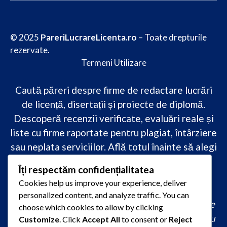
© 2025
PareriLucrareLicenta.ro
– Toate drepturile
rezervate.
Termeni Utilizare
Caută păreri despre firme de redactare lucrări
de licență, disertații și proiecte de diplomă.
Descoperă recenzii verificate, evaluări reale și
liste cu firme raportate pentru plagiat, întârziere
sau neplata serviciilor. Află totul înainte să alegi
–
transparență, siguranță și încredere
Îți respectăm confidențialitatea
academică
doar pe PareriLucrareLicenta.ro.
Cookies help us improve your experience, deliver
personalized content, and analyze traffic. You can
comandă lucrare de licență originală, redactare
choose which cookies to allow by clicking
lucrare licență urgent, ajutor profesional pentru
Customize
. Click
Accept All
to consent or
Reject