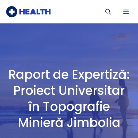
Sari
Me
la
conținut
Raport de Expertiză:
Proiect Universitar
în Topografie
Minieră Jimbolia