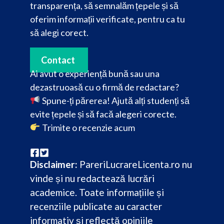
transparența, să semnalăm țepele și să
oferim informații verificate, pentru ca tu
să alegi corect.
Contact
Ai avut o experiență bună sau una
dezastruoasă cu o firmă de redactare?
Spune-ți părerea! Ajută alți studenți să
evite țepele și să facă alegeri corecte.
Trimite o recenzie acum
Disclaimer:
PareriLucrareLicenta.ro nu
vinde și nu redactează lucrări
academice. Toate informațiile și
recenziile publicate au caracter
informativ și reflectă opiniile