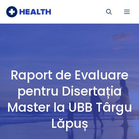
Sari
Me
la
conținut
Raport de Evaluare
pentru Disertația
Master la UBB Târgu
Lăpuș