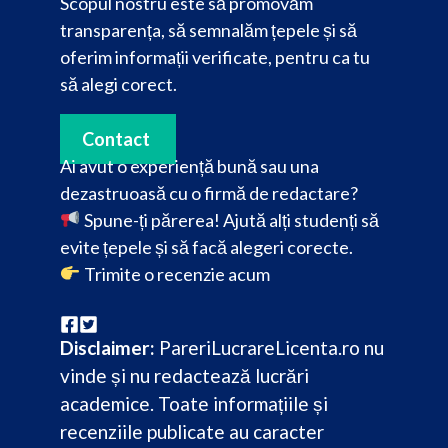
Scopul nostru este să promovăm
transparența, să semnalăm țepele și să
oferim informații verificate, pentru ca tu
să alegi corect.
Contact
Ai avut o experiență bună sau una
dezastruoasă cu o firmă de redactare?
Spune-ți părerea! Ajută alți studenți să
evite țepele și să facă alegeri corecte.
Trimite o recenzie acum
Disclaimer:
PareriLucrareLicenta.ro nu
vinde și nu redactează lucrări
academice. Toate informațiile și
recenziile publicate au caracter