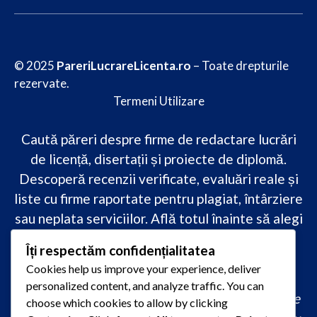
© 2025
PareriLucrareLicenta.ro
– Toate drepturile
rezervate.
Termeni Utilizare
Caută păreri despre firme de redactare lucrări
de licență, disertații și proiecte de diplomă.
Descoperă recenzii verificate, evaluări reale și
liste cu firme raportate pentru plagiat, întârziere
sau neplata serviciilor. Află totul înainte să alegi
–
transparență, siguranță și încredere
Îți respectăm confidențialitatea
academică
doar pe PareriLucrareLicenta.ro.
Cookies help us improve your experience, deliver
personalized content, and analyze traffic. You can
comandă lucrare de licență originală, redactare
choose which cookies to allow by clicking