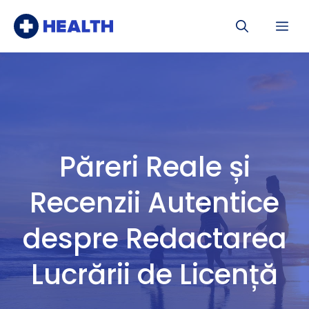
Sari
Me
la
conținut
Păreri Reale și
Recenzii Autentice
despre Redactarea
Lucrării de Licență