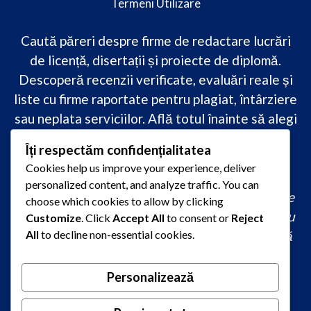
Termeni Utilizare
Caută păreri despre firme de redactare lucrări
de licență, disertații și proiecte de diplomă.
Descoperă recenzii verificate, evaluări reale și
liste cu firme raportate pentru plagiat, întârziere
sau neplata serviciilor. Află totul înainte să alegi
–
transparență, siguranță și încredere
Îți respectăm confidențialitatea
academică
doar pe PareriLucrareLicenta.ro.
Cookies help us improve your experience, deliver
personalized content, and analyze traffic. You can
comandă lucrare de licență originală, redactare
choose which cookies to allow by clicking
lucrare licență urgent, ajutor profesional pentru
Customize
. Click
Accept All
to consent or
Reject
licență, servicii redactare disertație ieftin, firmă
All
to decline non-essential cookies.
care scrie lucrări de calitate, consultanță
academică la comandă, redactare licență fără
Personalizează
plagiat rapid, preț redactare lucrare de licență,