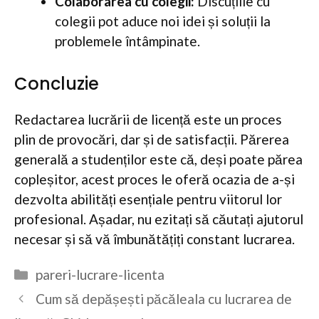
Colaborarea cu colegii:
Discuțiile cu
colegii pot aduce noi idei și soluții la
problemele întâmpinate.
Concluzie
Redactarea lucrării de licență este un proces
plin de provocări, dar și de satisfacții. Părerea
generală a studenților este că, deși poate părea
copleșitor, acest proces le oferă ocazia de a-și
dezvolta abilități esențiale pentru viitorul lor
profesional. Așadar, nu ezitați să căutați ajutorul
necesar și să vă îmbunătățiți constant lucrarea.
Categorii
pareri-lucrare-licenta
Cum să depășești păcăleala cu lucrarea de