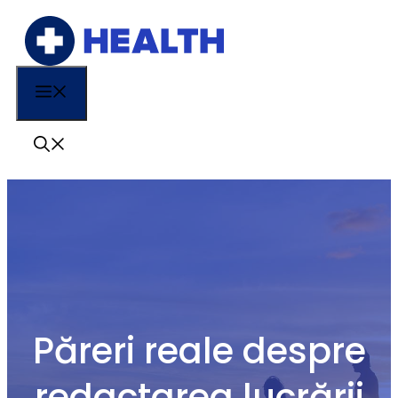
Sari
la
conținut
Menu
Păreri reale despre
redactarea lucrării