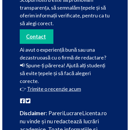
transparența, să semnalăm țepele și să
oferim informații verificate, pentru ca tu
să alegi corect.
Contact
Ai avut o experiență bună sau una
dezastruoasă cu o firmă de redactare?
📢 Spune-ți părerea! Ajută alți studenți
să evite țepele și să facă alegeri
corecte.
👉
Trimite o recenzie acum
Disclaimer:
PareriLucrareLicenta.ro
nu vinde și nu redactează lucrări
academice. Toate informațiile și