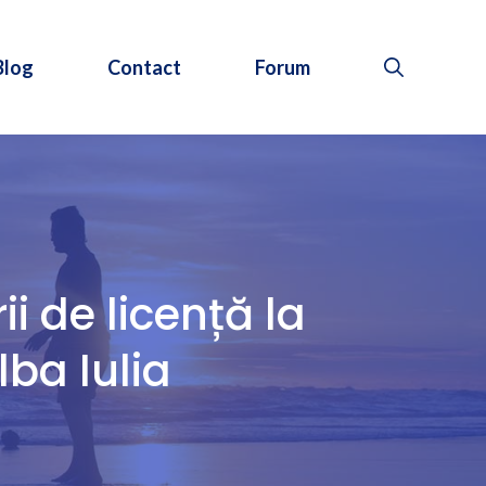
Blog
Contact
Forum
i de licență la
ba Iulia