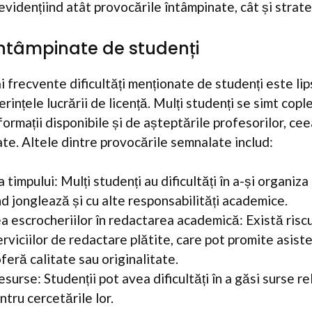
, evidențiind atât provocările întâmpinate, cât și strat
întâmpinate de studenți
 frecvente dificultăți menționate de studenți este lips
rințele lucrării de licență. Mulți studenți se simt cople
ormații disponibile și de așteptările profesorilor, ce
ate. Altele dintre provocările semnalate includ:
timpului: Mulți studenți au dificultăți în a-și organiza 
nd jonglează și cu alte responsabilități academice.
a escrocheriilor în redactarea academică: Există risc
erviciilor de redactare plătite, care pot promite asiste
feră calitate sau originalitate.
esurse: Studenții pot avea dificultăți în a găsi surse r
ntru cercetările lor.