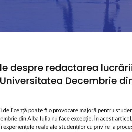
ale despre redactarea lucrări
a Universitatea Decembrie di
 de licență poate fi o provocare majoră pentru studenț
mbrie din Alba Iulia nu face excepție. În acest artico
i experiențele reale ale studenților cu privire la proc