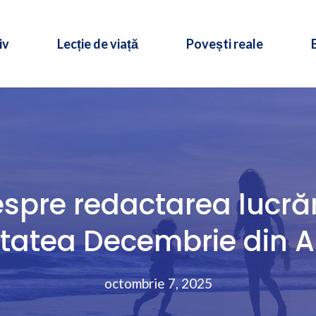
iv
Lecție de viață
Povești reale
espre redactarea lucrări
itatea Decembrie din Al
octombrie 7, 2025