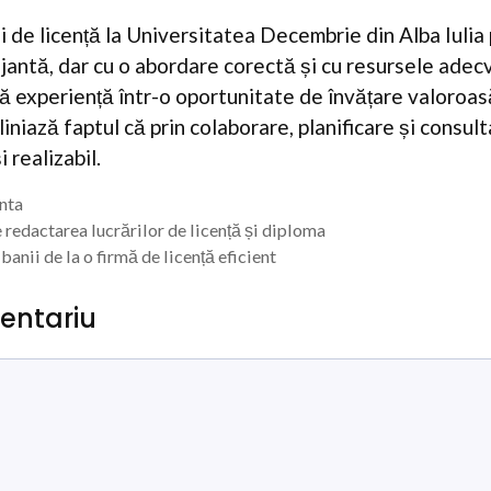
i de licență la Universitatea Decembrie din Alba Iulia
antă, dar cu o abordare corectă și cu resursele adecv
 experiență într-o oportunitate de învățare valoroasă
liniază faptul că prin colaborare, planificare și consul
i realizabil.
enta
 redactarea lucrărilor de licență și diploma
anii de la o firmă de licență eficient
entariu