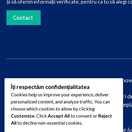
și să oferim informații verificate, pentru ca tu să alegi c
Contact
© 2025
PareriLucrareLicenta.ro
– Toate drepturile reze
Îți respectăm confidențialitatea
Cookies help us improve your experience, deliver
Caută păreri despre firme de redactare lucrări de 
personalized content, and analyze traffic. You can
raportate pentru plagiat, întârziere sau nepla
choose which cookies to allow by clicking
Customize
. Click
Accept All
to consent or
Reject
All
to decline non-essential cookies.
comandă lucrare de licență originală, redactare lucr