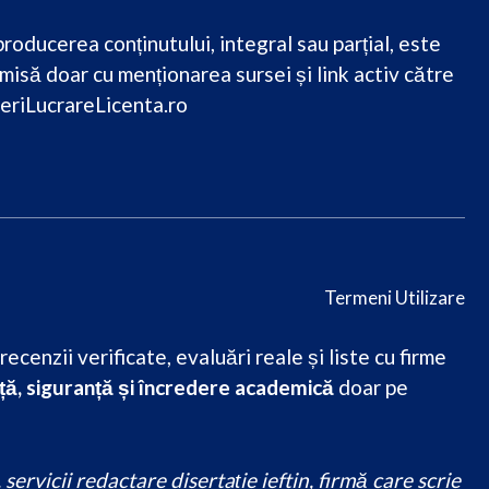
roducerea conținutului, integral sau parțial, este
misă doar cu menționarea sursei și link activ către
eriLucrareLicenta.ro
Termeni Utilizare
cenzii verificate, evaluări reale și liste cu firme
ă, siguranță și încredere academică
doar pe
ervicii redactare disertație ieftin, firmă care scrie