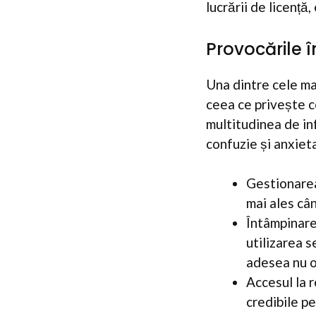
lucrării de licență
Provocările 
Una dintre cele mai
ceea ce privește ce
multitudinea de inf
confuzie și anxiet
Gestionarea 
mai ales câ
Întâmpinare
utilizarea s
adesea nu o
Accesul la r
credibile pe