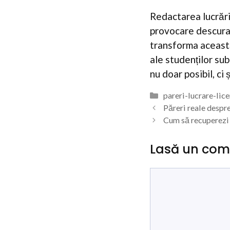
Redactarea lucrări
provocare descuraj
transforma această
ale studenților sub
nu doar posibil, ci ș
Categorii
pareri-lucrare-lic
Păreri reale despre
Cum să recuperezi b
Lasă un com
Comentariu