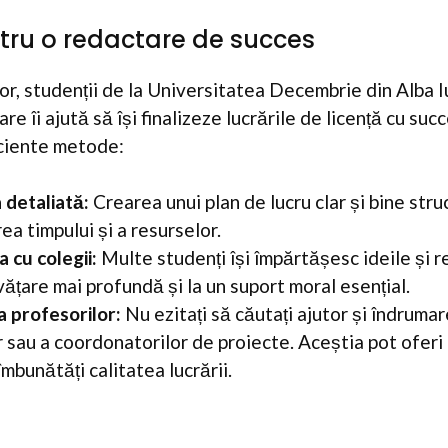
ntru o redactare de succes
lor, studenții de la Universitatea Decembrie din Alba I
are îi ajută să își finalizeze lucrările de licență cu suc
iciente metode:
 detaliată:
Crearea unui plan de lucru clar și bine str
ea timpului și a resurselor.
 cu colegii:
Multe studenți își împărtășesc ideile și r
vățare mai profundă și la un suport moral esențial.
 profesorilor:
Nu ezitați să căutați ajutor și îndrumar
r sau a coordonatorilor de proiecte. Aceștia pot ofer
mbunătăți calitatea lucrării.