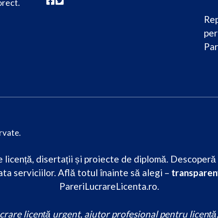
orect.
Rep
per
Par
rvate.
licență, disertații și proiecte de diplomă. Descoperă re
ta serviciilor. Află totul înainte să alegi –
transparenț
PareriLucrareLicenta.ro.
are licență urgent, ajutor profesional pentru licență, s