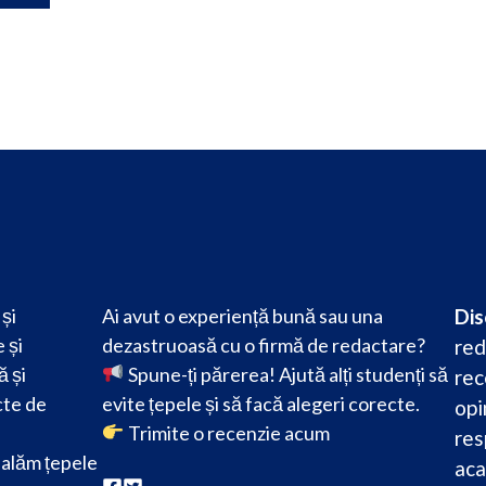
și
Ai avut o experiență bună sau una
Dis
 și
dezastruoasă cu o firmă de redactare?
red
ă și
Spune-ți părerea! Ajută alți studenți să
rec
cte de
evite țepele și să facă alegeri corecte.
opi
Trimite o recenzie acum
res
alăm țepele
aca