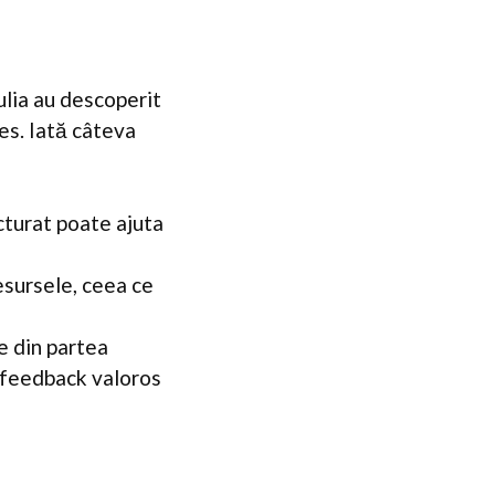
ulia au descoperit
ces. Iată câteva
ucturat poate ajuta
esursele, ceea ce
e din partea
i feedback valoros