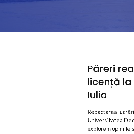
Păreri re
licență l
Iulia
Redactarea lucrării
Universitatea Dece
explorăm opiniile ș