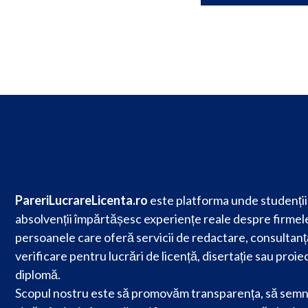
PareriLucrareLicenta.ro
este platforma unde studenții 
absolvenții împărtășesc experiențe reale despre firmele
persoanele care oferă servicii de redactare, consultanț
verificare pentru lucrări de licență, disertație sau proie
diplomă.
Scopul nostru este să promovăm transparența, să semn