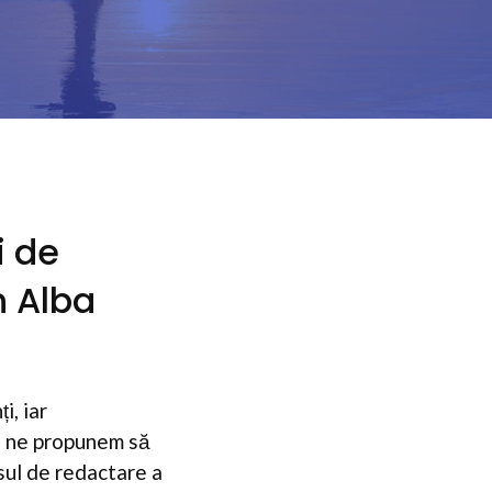
i de
n Alba
i, iar
l, ne propunem să
esul de redactare a