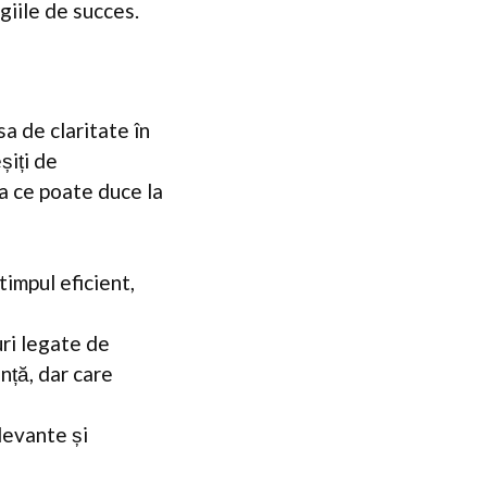
egiile de succes.
a de claritate în
șiți de
ea ce poate duce la
timpul eficient,
uri legate de
nță, dar care
elevante și