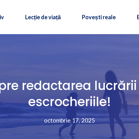
iv
Lecție de viață
Povești reale
pre redactarea lucrării 
escrocheriile!
octombrie 17, 2025