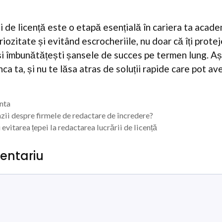
i de licență este o etapă esențială în cariera ta aca
iozitate și evitând escrocheriile, nu doar că îți prote
 și îmbunătățești șansele de succes pe termen lung. A
nca ta, și nu te lăsa atras de soluții rapide care pot a
enta
nzii despre firmele de redactare de încredere?
 evitarea țepei la redactarea lucrării de licență
entariu