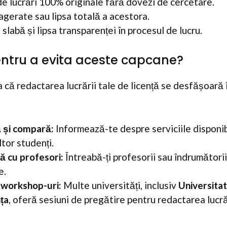
de lucrări 100% originale fără dovezi de cercetare.
agerate sau lipsa totală a acestora.
labă și lipsa transparenței în procesul de lucru.
entru a evita aceste capcane?
a că redactarea lucrării tale de licență se desfășoară 
 și compară:
Informează-te despre serviciile disponibi
ltor studenți.
 cu profesori:
Întreabă-ți profesorii sau îndrumătorii
e.
a workshop-uri:
Multe universități, inclusiv
Universita
ța
, oferă sesiuni de pregătire pentru redactarea lucr