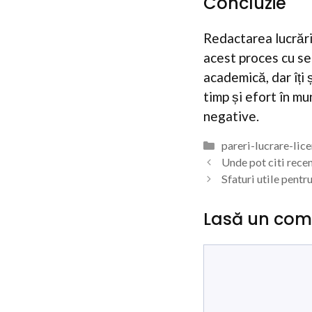
Concluzie
Redactarea lucrări
acest proces cu ser
academică, dar îți
timp și efort în mu
negative.
Categorii
pareri-lucrare-lic
Unde pot citi rece
Sfaturi utile pentru
Lasă un com
Comentariu