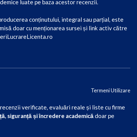
demice luate pe baza acestor recenzii.
roducerea conținutului, integral sau parțial, este
misă doar cu menționarea sursei și link activ către
eriLucrareLicenta.ro
Termeni Utilizare
cenzii verificate, evaluări reale și liste cu firme
ă, siguranță și încredere academică
doar pe