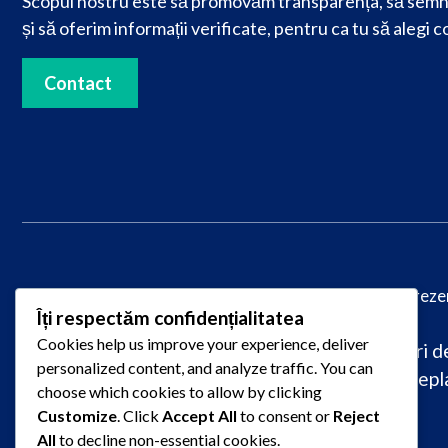
Scopul nostru este să promovăm transparența, să semn
și să oferim informații verificate, pentru ca tu să alegi c
Contact
© 2025
PareriLucrareLicenta.ro
– Toate drepturile reze
Îți respectăm confidențialitatea
Cookies help us improve your experience, deliver
Caută păreri despre firme de redactare lucrări de 
personalized content, and analyze traffic. You can
raportate pentru plagiat, întârziere sau nepla
choose which cookies to allow by clicking
Customize
. Click
Accept All
to consent or
Reject
All
to decline non-essential cookies.