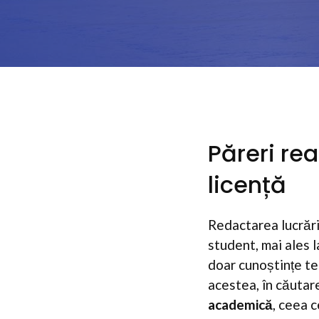
Păreri re
licență
Redactarea lucrări
student, mai ales 
doar cunoștințe teo
acestea, în căutar
academică
, ceea 