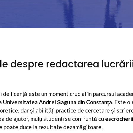
ale despre redactarea lucrări
i de licență este un moment crucial în parcursul academ
la
Universitatea Andrei Șaguna din Constanța
. Este o
retice, dar și abilități practice de cercetare și scrier
ea de ajutor, mulți studenți se confruntă cu
escrocherii
ce poate duce la rezultate dezamăgitoare.