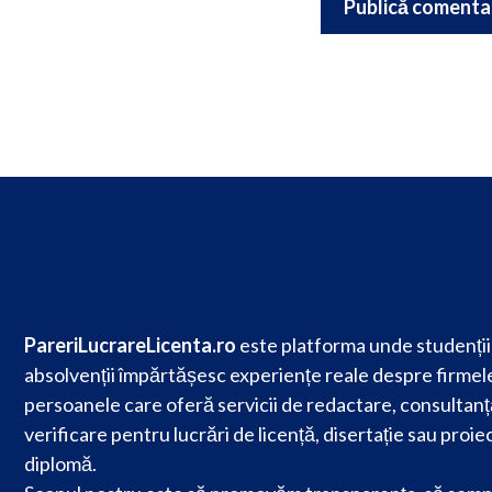
PareriLucrareLicenta.ro
este platforma unde studenții 
absolvenții împărtășesc experiențe reale despre firmele
persoanele care oferă servicii de redactare, consultanț
verificare pentru lucrări de licență, disertație sau proie
diplomă.