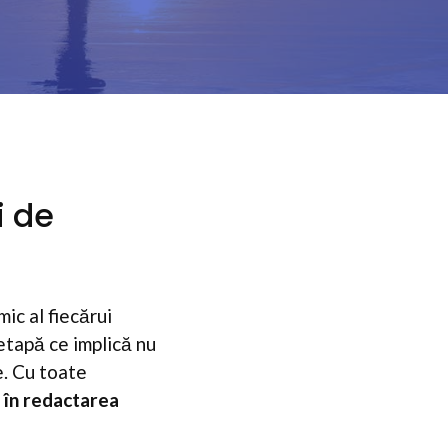
i de
ic al fiecărui
 etapă ce implică nu
e. Cu toate
 în redactarea