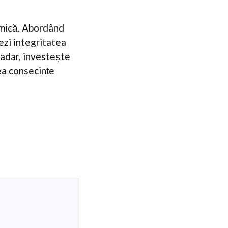
demică. Abordând
jezi integritatea
șadar, investește
vea consecințe