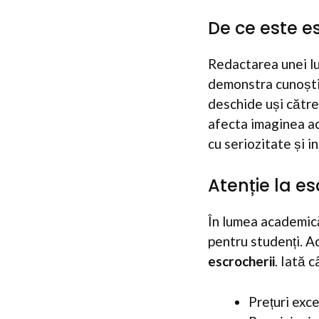
De ce este e
Redactarea unei lu
demonstra cunoștin
deschide uși către 
afecta imaginea ac
cu seriozitate și i
Atenție la es
În lumea academică
pentru studenți. 
escrocherii
. Iată 
Prețuri exce