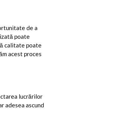
ortunitate de a
lizată poate
bă calitate poate
dăm acest proces
tarea lucrărilor
dar adesea ascund