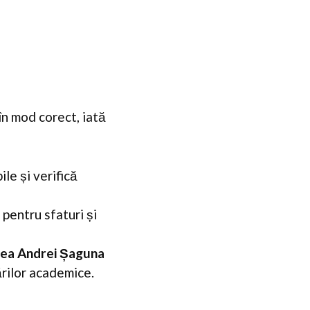
în mod corect, iată
le și verifică
 pentru sfaturi și
tea Andrei Șaguna
ărilor academice.