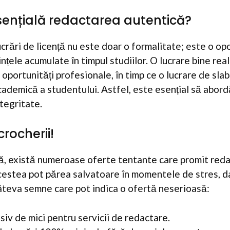
sențială redactarea autentică?
crări de licență nu este doar o formalitate; este o op
țele acumulate în timpul studiilor. O lucrare bine rea
oportunități profesionale, în timp ce o lucrare de sla
ademică a studentului. Astfel, este esențial să abor
ntegritate.
crocherii!
, există numeroase oferte tentante care promit redac
Acestea pot părea salvatoare în momentele de stres, 
câteva semne care pot indica o ofertă neserioasă:
siv de mici pentru servicii de redactare.