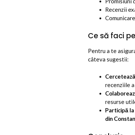
Promisiuni 
Recenzii ex
Comunicare s
Ce să faci p
Pentru a te asigur
câteva sugestii:
Cercetează
recenziile a
Colaborează
resurse util
Participă l
din Constan