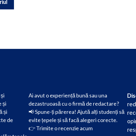
și
Ai avut o experiență bună sau una
Dis
 și
dezastruoasă cu o firmă de redactare?
red
ă și
📢 Spune-ți părerea! Ajută alți studenți să
rec
cte de
evite țepele și să facă alegeri corecte.
opi
👉
Trimite o recenzie acum
res