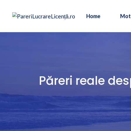
Sari
la
Home
Mot
conținut
Păreri reale des