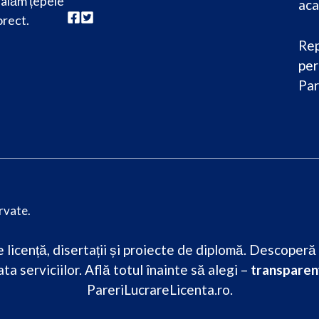
alăm țepele
aca
orect.
Rep
per
Par
rvate.
licență, disertații și proiecte de diplomă. Descoperă re
ta serviciilor. Află totul înainte să alegi –
transparenț
PareriLucrareLicenta.ro.