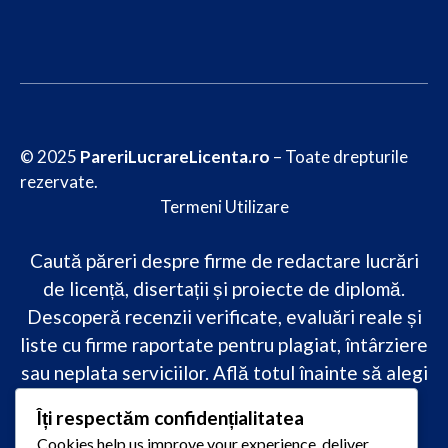
© 2025
PareriLucrareLicenta.ro
– Toate drepturile
rezervate.
Termeni Utilizare
Caută păreri despre firme de redactare lucrări
de licență, disertații și proiecte de diplomă.
Descoperă recenzii verificate, evaluări reale și
liste cu firme raportate pentru plagiat, întârziere
sau neplata serviciilor. Află totul înainte să alegi
–
transparență, siguranță și încredere
Îți respectăm confidențialitatea
academică
doar pe PareriLucrareLicenta.ro.
Cookies help us improve your experience, deliver