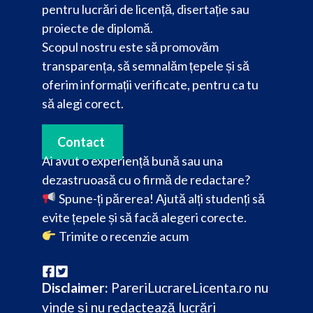
pentru lucrări de licență, disertație sau
proiecte de diplomă.
Scopul nostru este să promovăm
transparența, să semnalăm țepele și să
oferim informații verificate, pentru ca tu
să alegi corect.
Contact
Ai avut o experiență bună sau una
dezastruoasă cu o firmă de redactare?
Spune-ți părerea! Ajută alți studenți să
evite țepele și să facă alegeri corecte.
Trimite o recenzie acum
Disclaimer:
PareriLucrareLicenta.ro nu
vinde și nu redactează lucrări