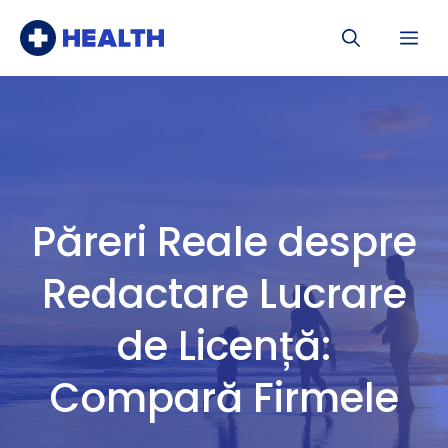
Sari
Me
la
conținut
Păreri Reale despre
Redactare Lucrare
de Licență:
Compară Firmele