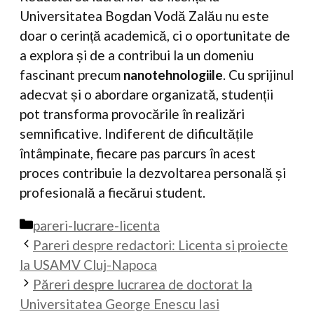
Universitatea Bogdan Vodă Zalău nu este
doar o cerință academică, ci o oportunitate de
a explora și de a contribui la un domeniu
fascinant precum
nanotehnologiile
. Cu sprijinul
adecvat și o abordare organizată, studenții
pot transforma provocările în realizări
semnificative. Indiferent de dificultățile
întâmpinate, fiecare pas parcurs în acest
proces contribuie la dezvoltarea personală și
profesională a fiecărui student.
Categorii
pareri-lucrare-licenta
Pareri despre redactori: Licenta si proiecte
la USAMV Cluj-Napoca
Păreri despre lucrarea de doctorat la
Universitatea George Enescu Iasi