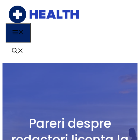
Sari
la
conținut
Menu
Pareri despre
redactori licenta la