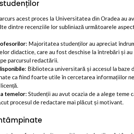
studenților
parcurs acest proces la Universitatea din Oradea au avu
lte dintre recenziile lor subliniază următoarele aspec
ofesorilor:
Majoritatea studenților au apreciat îndru
lor didactice, care au fost deschise la întrebări și a
pe parcursul redactării.
isponibile:
Biblioteca universitară și accesul la baze 
ate ca fiind foarte utile în cercetarea informațiilor 
 licență.
ea temelor:
Studenții au avut ocazia de a alege teme c
ăcut procesul de redactare mai plăcut și motivant.
întâmpinate