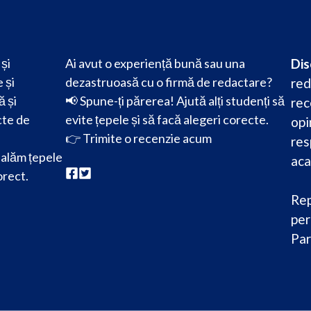
și
Ai avut o experiență bună sau una
Dis
 și
dezastruoasă cu o firmă de redactare?
red
ă și
📢 Spune-ți părerea! Ajută alți studenți să
rec
cte de
evite țepele și să facă alegeri corecte.
opi
👉
Trimite o recenzie acum
res
alăm țepele
aca
orect.
Rep
per
Par