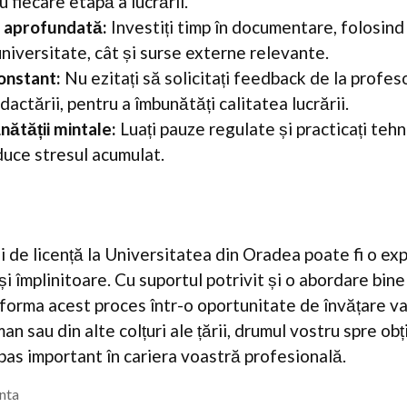
u fiecare etapă a lucrării.
 aprofundată:
Investiți timp în documentare, folosind
niversitate, cât și surse externe relevante.
onstant:
Nu ezitați să solicitați feedback de la profeso
dactării, pentru a îmbunătăți calitatea lucrării.
ănătății mintale:
Luați pauze regulate și practicați tehn
duce stresul acumulat.
i de licență la Universitatea din Oradea poate fi o ex
i împlinitoare. Cu suportul potrivit și o abordare bine 
sforma acest proces într-o oportunitate de învățare va
an sau din alte colțuri ale țării, drumul vostru spre o
 pas important în cariera voastră profesională.
enta