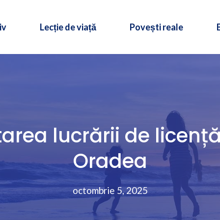
iv
Lecție de viață
Povești reale
area lucrării de licență
Oradea
octombrie 5, 2025