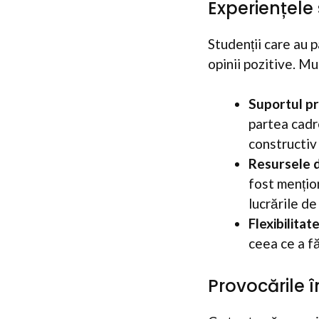
Experiențele 
Studenții care au 
opinii pozitive. Mu
Suportul pr
partea cadre
constructiv 
Resursele d
fost mențion
lucrările de
Flexibilitat
ceea ce a f
Provocările 