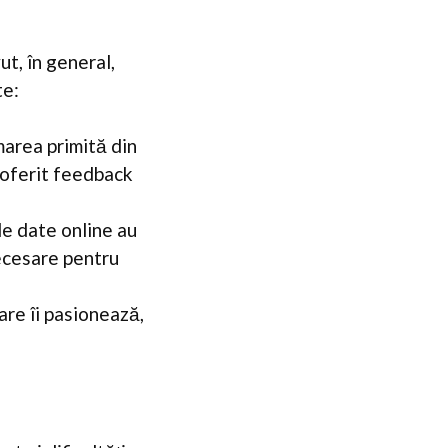
t, în general,
te:
marea primită din
u oferit feedback
de date online au
necesare pentru
are îi pasionează,