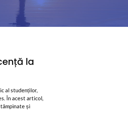
cență la
c al studenților,
. În acest articol,
ntâmpinate și