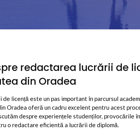
pre redactarea lucrării de li
atea din Oradea
 de licență este un pas important în parcursul academi
din Oradea oferă un cadru excelent pentru acest proces
cutăm despre experiențele studenților, provocările î
tru o redactare eficientă a lucrării de diplomă.