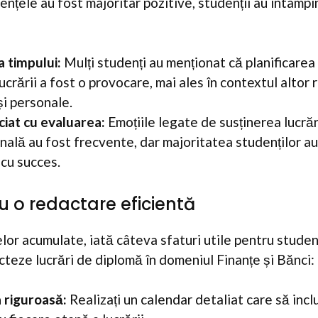
nțele au fost majoritar pozitive, studenții au întâmpina
 timpului:
Mulți studenți au menționat că planificarea
lucrării a fost o provocare, mai ales în contextul altor 
i personale.
ciat cu evaluarea:
Emoțiile legate de susținerea lucrăr
nală au fost frecvente, dar majoritatea studenților au
cu succes.
u o redactare eficientă
lor acumulate, iată câteva sfaturi utile pentru studenț
teze lucrări de diplomă în domeniul Finanțe și Bănci:
a riguroasă:
Realizați un calendar detaliat care să inc