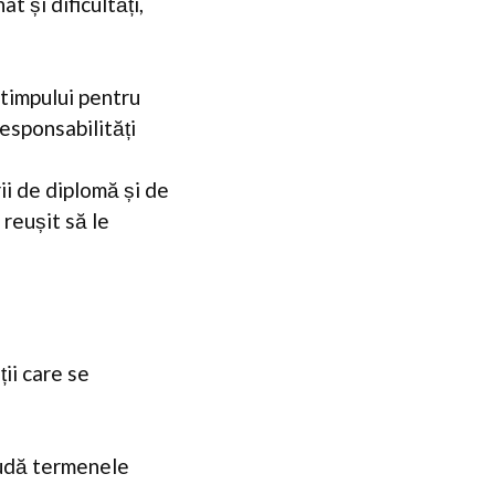
t și dificultăți,
 timpului pentru
responsabilități
ii de diplomă și de
 reușit să le
ii care se
ludă termenele