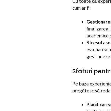
Cu toate că experie
cum ar fi:
Gestionarea
finalizarea 
academice ș
Stresul aso
evaluarea fi
gestioneze 
Sfaturi pentr
Pe baza experiențe
pregătesc să redac
Planificare