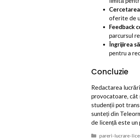
limită pentr
Cercetarea
oferite de u
Feedback c
parcursul re
Îngrijirea s
pentru a re
Concluzie
Redactarea lucrări
provocatoare, cât ș
studenții pot tran
sunteți din Teleorm
de licență este un
Categorii
pareri-lucrare-lic