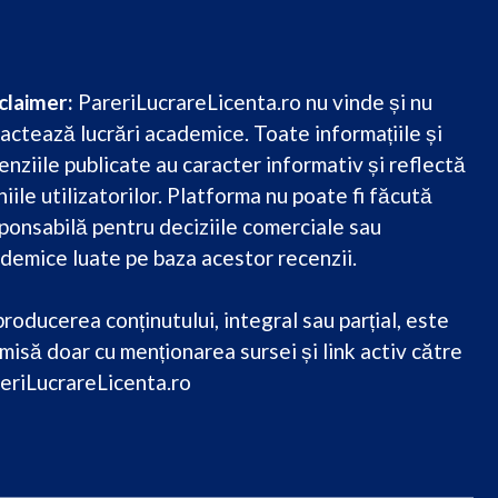
claimer:
PareriLucrareLicenta.ro nu vinde și nu
actează lucrări academice. Toate informațiile și
enziile publicate au caracter informativ și reflectă
niile utilizatorilor. Platforma nu poate fi făcută
ponsabilă pentru deciziile comerciale sau
demice luate pe baza acestor recenzii.
roducerea conținutului, integral sau parțial, este
misă doar cu menționarea sursei și link activ către
eriLucrareLicenta.ro