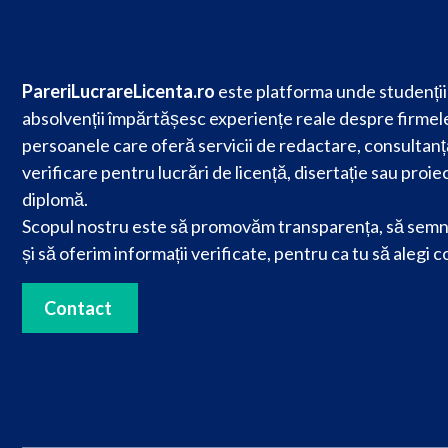
PareriLucrareLicenta.ro
este platforma unde studenții 
absolvenții împărtășesc experiențe reale despre firmele
persoanele care oferă servicii de redactare, consultanț
verificare pentru lucrări de licență, disertație sau proie
diplomă.
Scopul nostru este să promovăm transparența, să semn
și să oferim informații verificate, pentru ca tu să alegi c
Contact