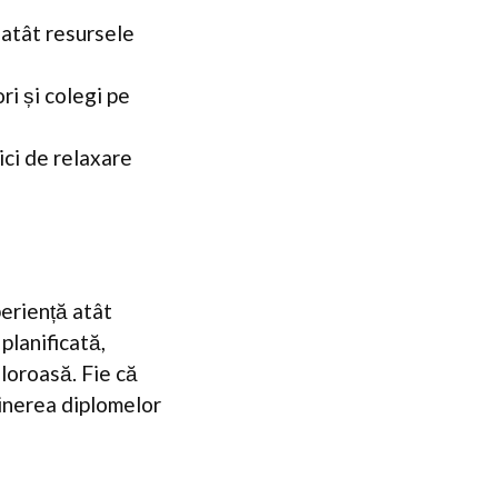
 atât resursele
ri și colegi pe
ici de relaxare
periență atât
planificată,
loroasă. Fie că
bținerea diplomelor