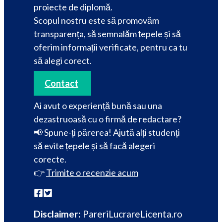
proiecte de diplomă.
Scopul nostru este să promovăm
transparența, să semnalăm țepele și să
oferim informații verificate, pentru ca tu
să alegi corect.
Contact
Ai avut o experiență bună sau una
dezastruoasă cu o firmă de redactare?
📢 Spune-ți părerea! Ajută alți studenți
să evite țepele și să facă alegeri
corecte.
👉
Trimite o recenzie acum
Disclaimer:
PareriLucrareLicenta.ro