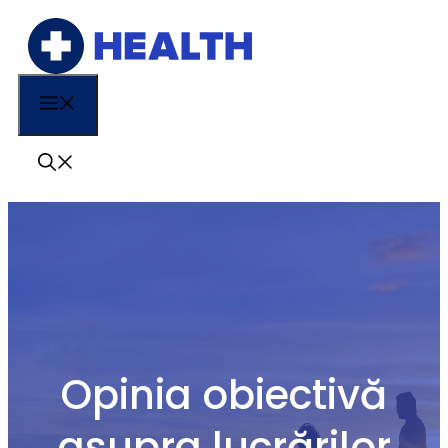
Sari
la
conținut
Menu
Opinia obiectivă
asupra lucrărilor