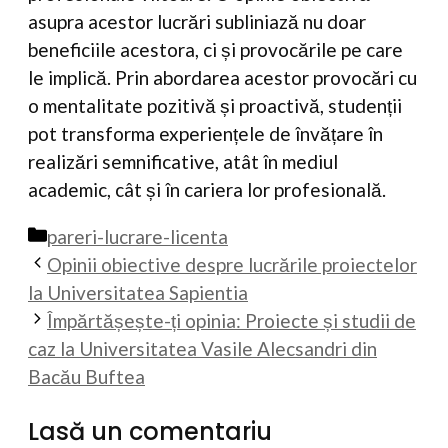
asupra acestor lucrări subliniază nu doar
beneficiile acestora, ci și provocările pe care
le implică. Prin abordarea acestor provocări cu
o mentalitate pozitivă și proactivă, studenții
pot transforma experiențele de învățare în
realizări semnificative, atât în mediul
academic, cât și în cariera lor profesională.
Categorii
pareri-lucrare-licenta
Opinii obiective despre lucrările proiectelor
la Universitatea Sapientia
Împărtășește-ți opinia: Proiecte și studii de
caz la Universitatea Vasile Alecsandri din
Bacău Buftea
Lasă un comentariu