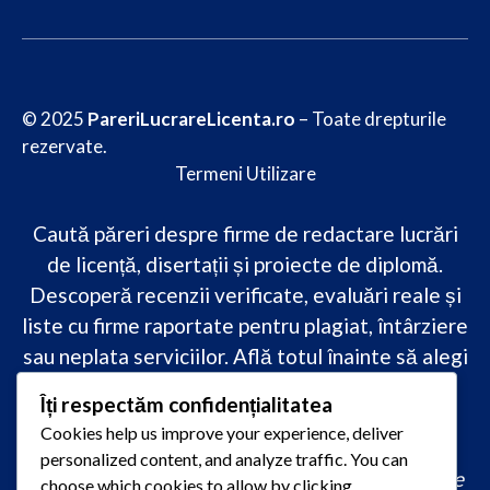
© 2025
PareriLucrareLicenta.ro
– Toate drepturile
rezervate.
Termeni Utilizare
Caută păreri despre firme de redactare lucrări
de licență, disertații și proiecte de diplomă.
Descoperă recenzii verificate, evaluări reale și
liste cu firme raportate pentru plagiat, întârziere
sau neplata serviciilor. Află totul înainte să alegi
–
transparență, siguranță și încredere
Îți respectăm confidențialitatea
academică
doar pe PareriLucrareLicenta.ro.
Cookies help us improve your experience, deliver
personalized content, and analyze traffic. You can
comandă lucrare de licență originală, redactare
choose which cookies to allow by clicking