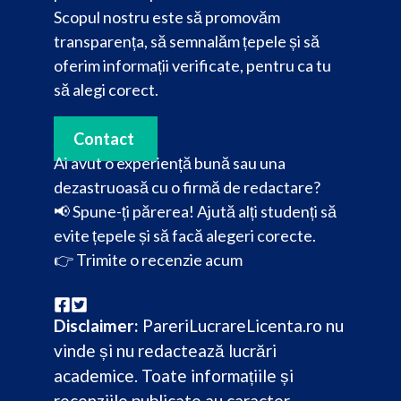
Scopul nostru este să promovăm
transparența, să semnalăm țepele și să
oferim informații verificate, pentru ca tu
să alegi corect.
Contact
Ai avut o experiență bună sau una
dezastruoasă cu o firmă de redactare?
📢 Spune-ți părerea! Ajută alți studenți să
evite țepele și să facă alegeri corecte.
👉
Trimite o recenzie acum
Disclaimer:
PareriLucrareLicenta.ro nu
vinde și nu redactează lucrări
academice. Toate informațiile și
recenziile publicate au caracter