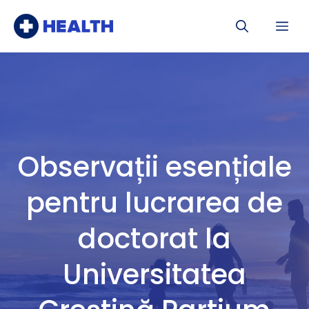
Sari
Me
la
conținut
Observații esențiale
pentru lucrarea de
doctorat la
Universitatea