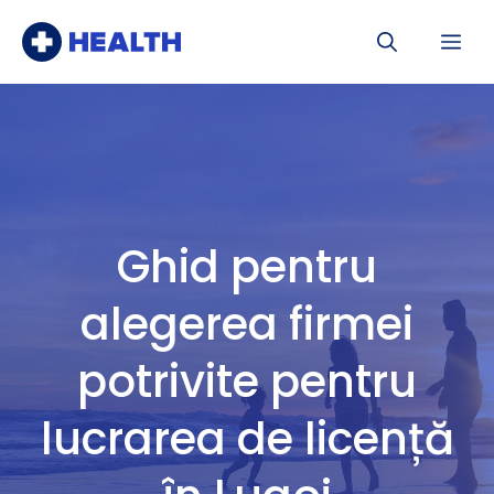
Sari
Me
la
conținut
Ghid pentru
alegerea firmei
potrivite pentru
lucrarea de licență