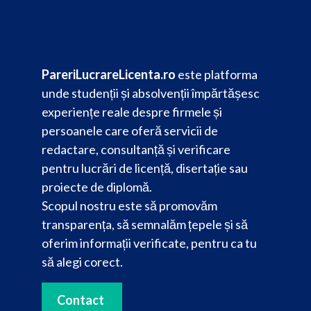
PareriLucrareLicenta.ro
este platforma
unde studenții și absolvenții împărtășesc
experiențe reale despre firmele și
persoanele care oferă servicii de
redactare, consultanță și verificare
pentru lucrări de licență, disertație sau
proiecte de diplomă.
Scopul nostru este să promovăm
transparența, să semnalăm țepele și să
oferim informații verificate, pentru ca tu
să alegi corect.
Contact