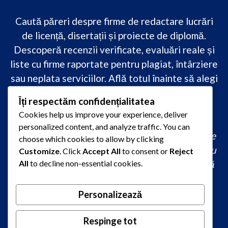
Caută păreri despre firme de redactare lucrări
de licență, disertații și proiecte de diplomă.
Descoperă recenzii verificate, evaluări reale și
liste cu firme raportate pentru plagiat, întârziere
sau neplata serviciilor. Află totul înainte să alegi
–
transparență, siguranță și încredere
Îți respectăm confidențialitatea
academică
doar pe PareriLucrareLicenta.ro.
Cookies help us improve your experience, deliver
personalized content, and analyze traffic. You can
comandă lucrare de licență originală, redactare
choose which cookies to allow by clicking
lucrare licență urgent, ajutor profesional pentru
Customize
. Click
Accept All
to consent or
Reject
licență, servicii redactare disertație ieftin, firmă
All
to decline non-essential cookies.
care scrie lucrări de calitate, consultanță
academică la comandă, redactare licență fără
Personalizează
plagiat rapid, preț redactare lucrare de licență,
oferte redactare lucrări 2026, redactori
Respinge tot