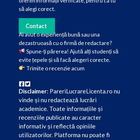
oferim informații verificate, pentru ca tu
să alegi corect.
Contact
Ai avut o experiență bună sau una
dezastruoasă cu o firmă de redactare?
Spune-ți părerea! Ajută alți studenți să
evite țepele și să facă alegeri corecte.
Trimite o recenzie acum
Disclaimer:
PareriLucrareLicenta.ro nu
vinde și nu redactează lucrări
academice. Toate informațiile și
recenziile publicate au caracter
informativ și reflectă opiniile
utilizatorilor. Platforma nu poate fi