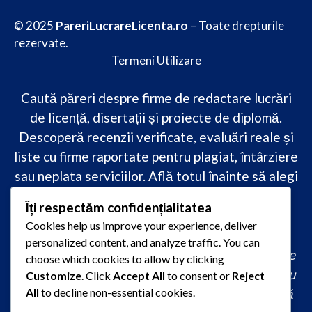
© 2025
PareriLucrareLicenta.ro
– Toate drepturile
rezervate.
Termeni Utilizare
Caută păreri despre firme de redactare lucrări
de licență, disertații și proiecte de diplomă.
Descoperă recenzii verificate, evaluări reale și
liste cu firme raportate pentru plagiat, întârziere
sau neplata serviciilor. Află totul înainte să alegi
–
transparență, siguranță și încredere
Îți respectăm confidențialitatea
academică
doar pe PareriLucrareLicenta.ro.
Cookies help us improve your experience, deliver
personalized content, and analyze traffic. You can
comandă lucrare de licență originală, redactare
choose which cookies to allow by clicking
lucrare licență urgent, ajutor profesional pentru
Customize
. Click
Accept All
to consent or
Reject
licență, servicii redactare disertație ieftin, firmă
All
to decline non-essential cookies.