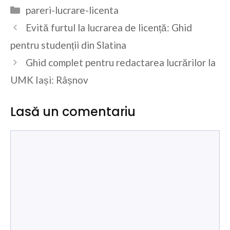
Categorii
pareri-lucrare-licenta
Evită furtul la lucrarea de licență: Ghid
pentru studenții din Slatina
Ghid complet pentru redactarea lucrărilor la
UMK Iași: Râșnov
Lasă un comentariu
Comentariu