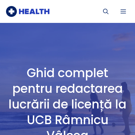
Sari
Me
la
conținut
Ghid complet
pentru redactarea
lucrării de licență la
UCB Râmnicu