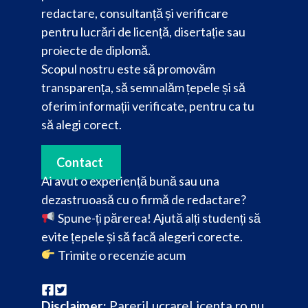
redactare, consultanță și verificare
pentru lucrări de licență, disertație sau
proiecte de diplomă.
Scopul nostru este să promovăm
transparența, să semnalăm țepele și să
oferim informații verificate, pentru ca tu
să alegi corect.
Contact
Ai avut o experiență bună sau una
dezastruoasă cu o firmă de redactare?
Spune-ți părerea! Ajută alți studenți să
evite țepele și să facă alegeri corecte.
Trimite o recenzie acum
Disclaimer:
PareriLucrareLicenta.ro nu