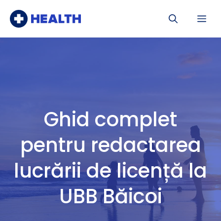
Sari
Me
la
conținut
Ghid complet
pentru redactarea
lucrării de licență la
UBB Băicoi