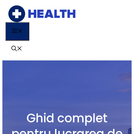
Sari
la
conținut
Menu
Ghid complet
pentru lucrarea de