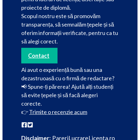
proiecte de diplomă.
Scopul nostru este să promovăm
transparența, să semnalăm țepele și să
oferim informații verificate, pentru ca tu
să alegi corect.
Contact
Ai avut o experiență bună sau una
dezastruoasă cu o firmă de redactare?
📢 Spune-ți părerea! Ajută alți studenți
să evite țepele și să facă alegeri
corecte.
👉
Trimite o recenzie acum
Disclaimer:
PareriLucrareLicenta.ro