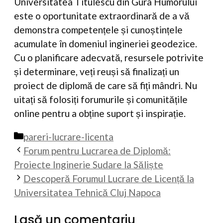
Universitatea Titulescu din Gura Humorului
este o oportunitate extraordinară de a vă
demonstra competențele și cunoștințele
acumulate în domeniul ingineriei geodezice.
Cu o planificare adecvată, resursele potrivite
și determinare, veți reuși să finalizați un
proiect de diplomă de care să fiți mândri. Nu
uitați să folosiți forumurile și comunitățile
online pentru a obține suport și inspirație.
Categorii
pareri-lucrare-licenta
Forum pentru Lucrarea de Diplomă:
Proiecte Inginerie Sudare la Săliște
Descoperă Forumul Lucrare de Licență la
Universitatea Tehnică Cluj Napoca
Lasă un comentariu