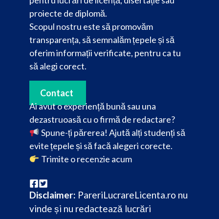
pentru lucrări de licență, disertație sau
proiecte de diplomă.
Scopul nostru este să promovăm
transparența, să semnalăm țepele și să
oferim informații verificate, pentru ca tu
să alegi corect.
Contact
Ai avut o experiență bună sau una
dezastruoasă cu o firmă de redactare?
Spune-ți părerea! Ajută alți studenți să
evite țepele și să facă alegeri corecte.
Trimite o recenzie acum
Disclaimer:
PareriLucrareLicenta.ro nu
vinde și nu redactează lucrări