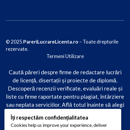
© 2025
PareriLucrareLicenta.ro
– Toate drepturile
rezervate.
Termeni Utilizare
Caută păreri despre firme de redactare lucrări
de licență, disertații și proiecte de diplomă.
Descoperă recenzii verificate, evaluări reale și
liste cu firme raportate pentru plagiat, întârziere
sau neplata serviciilor. Află totul înainte să alegi
–
transparență, siguranță și încredere
Îți respectăm confidențialitatea
academică
doar pe PareriLucrareLicenta.ro.
Cookies help us improve your experience, deliver