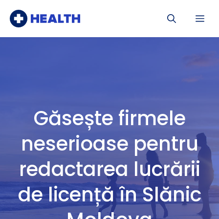
Sari
Me
la
conținut
Găsește firmele
neserioase pentru
redactarea lucrării
de licență în Slănic