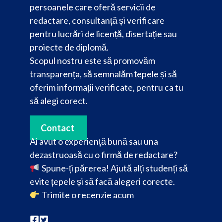
persoanele care oferă servicii de
redactare, consultanță și verificare
pentru lucrări de licență, disertație sau
proiecte de diplomă.
Scopul nostru este să promovăm
transparența, să semnalăm țepele și să
oferim informații verificate, pentru ca tu
să alegi corect.
Contact
Ai avut o experiență bună sau una
dezastruoasă cu o firmă de redactare?
Spune-ți părerea! Ajută alți studenți să
evite țepele și să facă alegeri corecte.
Trimite o recenzie acum