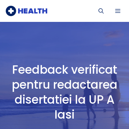
Sari
Me
la
conținut
Feedback verificat
pentru redactarea
disertatiei la UP A
Iasi