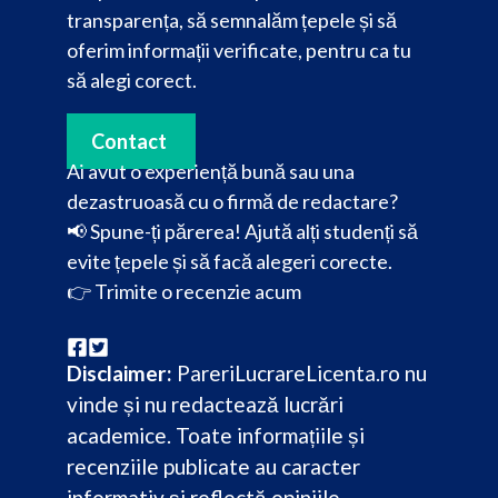
transparența, să semnalăm țepele și să
oferim informații verificate, pentru ca tu
să alegi corect.
Contact
Ai avut o experiență bună sau una
dezastruoasă cu o firmă de redactare?
📢 Spune-ți părerea! Ajută alți studenți să
evite țepele și să facă alegeri corecte.
👉
Trimite o recenzie acum
Disclaimer:
PareriLucrareLicenta.ro nu
vinde și nu redactează lucrări
academice. Toate informațiile și
recenziile publicate au caracter
informativ și reflectă opiniile