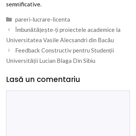
semnificative.
Categorii
pareri-lucrare-licenta
Îmbunătățește-ți proiectele academice la
Universitatea Vasile Alecsandri din Bacău
Feedback Constructiv pentru Studenții
Universității Lucian Blaga Din Sibiu
Lasă un comentariu
Comentariu