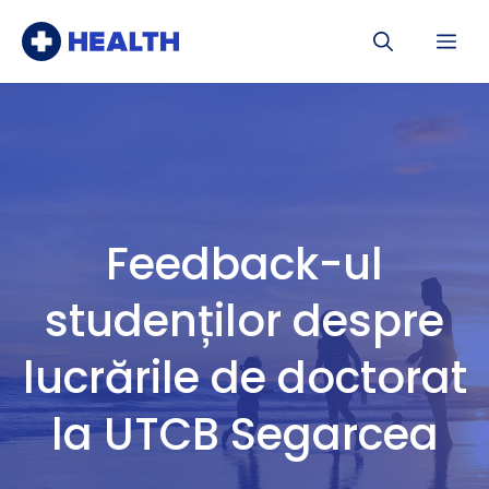
Sari
Me
la
conținut
Feedback-ul
studenților despre
lucrările de doctorat
la UTCB Segarcea