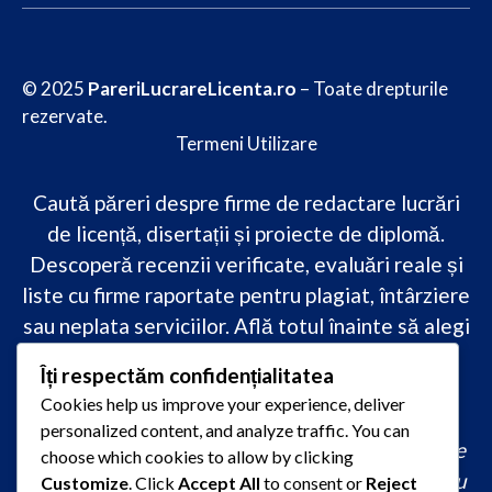
© 2025
PareriLucrareLicenta.ro
– Toate drepturile
rezervate.
Termeni Utilizare
Caută păreri despre firme de redactare lucrări
de licență, disertații și proiecte de diplomă.
Descoperă recenzii verificate, evaluări reale și
liste cu firme raportate pentru plagiat, întârziere
sau neplata serviciilor. Află totul înainte să alegi
–
transparență, siguranță și încredere
Îți respectăm confidențialitatea
academică
doar pe PareriLucrareLicenta.ro.
Cookies help us improve your experience, deliver
personalized content, and analyze traffic. You can
comandă lucrare de licență originală, redactare
choose which cookies to allow by clicking
lucrare licență urgent, ajutor profesional pentru
Customize
. Click
Accept All
to consent or
Reject