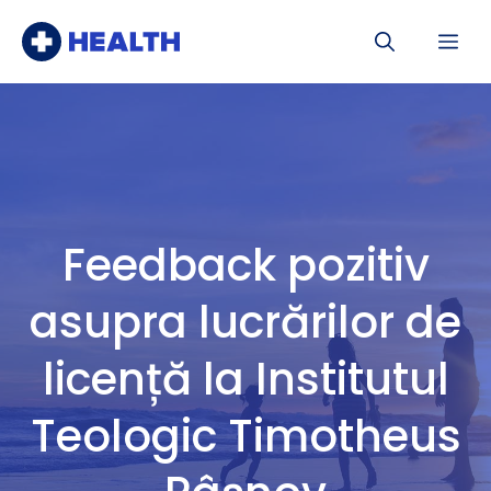
Sari
Me
la
conținut
Feedback pozitiv
asupra lucrărilor de
licență la Institutul
Teologic Timotheus