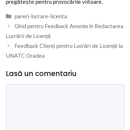
pregătește pentru provocările viitoare.
Categorii
pareri-lucrare-licenta
Ghid pentru Feedback Anonim în Redactarea
Lucrării de Licență
Feedback Clienți pentru Lucrări de Licență la
UNATC Oradea
Lasă un comentariu
Comentariu