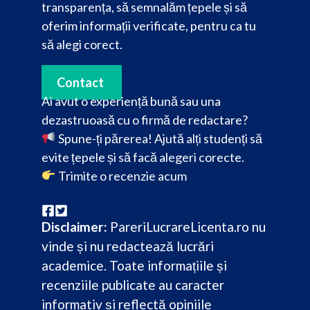
transparența, să semnalăm țepele și să
oferim informații verificate, pentru ca tu
să alegi corect.
Contact
Ai avut o experiență bună sau una
dezastruoasă cu o firmă de redactare?
Spune-ți părerea! Ajută alți studenți să
evite țepele și să facă alegeri corecte.
Trimite o recenzie acum
Disclaimer:
PareriLucrareLicenta.ro nu
vinde și nu redactează lucrări
academice. Toate informațiile și
recenziile publicate au caracter
informativ și reflectă opiniile