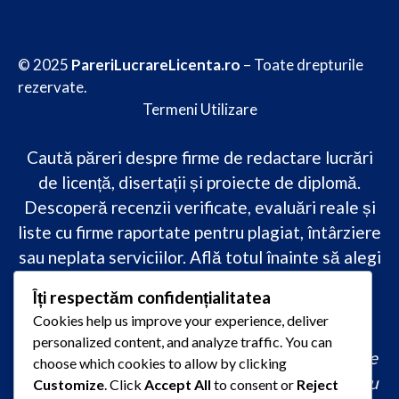
© 2025
PareriLucrareLicenta.ro
– Toate drepturile
rezervate.
Termeni Utilizare
Caută păreri despre firme de redactare lucrări
de licență, disertații și proiecte de diplomă.
Descoperă recenzii verificate, evaluări reale și
liste cu firme raportate pentru plagiat, întârziere
sau neplata serviciilor. Află totul înainte să alegi
–
transparență, siguranță și încredere
Îți respectăm confidențialitatea
academică
doar pe PareriLucrareLicenta.ro.
Cookies help us improve your experience, deliver
personalized content, and analyze traffic. You can
comandă lucrare de licență originală, redactare
choose which cookies to allow by clicking
lucrare licență urgent, ajutor profesional pentru
Customize
. Click
Accept All
to consent or
Reject