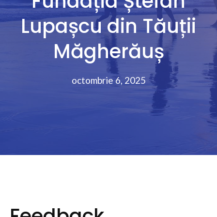
Fundația Ștefan
Lupașcu din Tăuții
Măgherăuș
octombrie 6, 2025
Feedback