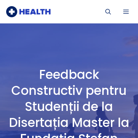
Sari
Me
la
conținut
Feedback
Constructiv pentru
Studenții de la
Disertația Master la