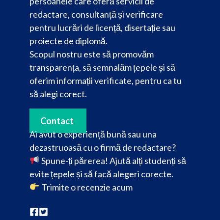
persoanele care oferă servicii de
redactare, consultanță și verificare
pentru lucrări de licență, disertație sau
proiecte de diplomă.
Scopul nostru este să promovăm
transparența, să semnalăm țepele și să
oferim informații verificate, pentru ca tu
să alegi corect.
Contact
Ai avut o experiență bună sau una
dezastruoasă cu o firmă de redactare?
Spune-ți părerea! Ajută alți studenți să
evite țepele și să facă alegeri corecte.
Trimite o recenzie acum