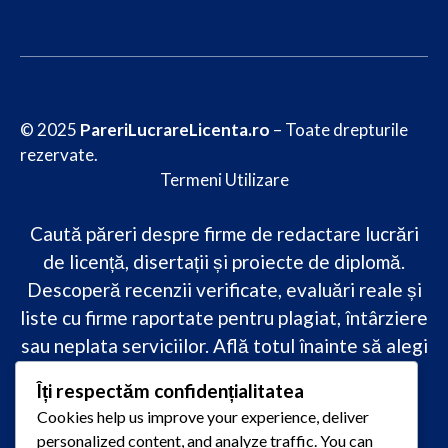
© 2025
PareriLucrareLicenta.ro
– Toate drepturile
rezervate.
Termeni Utilizare
Caută păreri despre firme de redactare lucrări
de licență, disertații și proiecte de diplomă.
Descoperă recenzii verificate, evaluări reale și
liste cu firme raportate pentru plagiat, întârziere
sau neplata serviciilor. Află totul înainte să alegi
–
transparență, siguranță și încredere
Îți respectăm confidențialitatea
academică
doar pe PareriLucrareLicenta.ro.
Cookies help us improve your experience, deliver
personalized content, and analyze traffic. You can