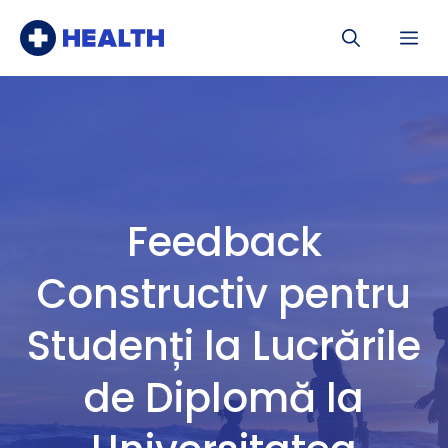
Sari
Me
la
conținut
Feedback
Constructiv pentru
Studenți la Lucrările
de Diplomă la