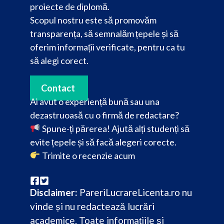
proiecte de diplomă.
Scopul nostru este să promovăm
transparența, să semnalăm țepele și să
oferim informații verificate, pentru ca tu
să alegi corect.
Contact
Ai avut o experiență bună sau una
dezastruoasă cu o firmă de redactare?
Spune-ți părerea! Ajută alți studenți să
evite țepele și să facă alegeri corecte.
Trimite o recenzie acum
Disclaimer:
PareriLucrareLicenta.ro nu
vinde și nu redactează lucrări
academice. Toate informațiile și