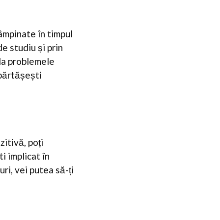
âmpinate în timpul
de studiu și prin
 la problemele
mpărtășești
zitivă, poți
i implicat în
ri, vei putea să-ți