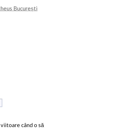
otheus București
Site
web
 viitoare când o să