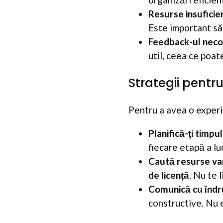
Resurse insuficie
Este important să 
Feedback-ul neco
util, ceea ce poat
Strategii pentr
Pentru a avea o experie
Planifică-ți timpul
fiecare etapă a lu
Caută resurse var
de licență
. Nu te 
Comunică cu îndr
constructive. Nu ez