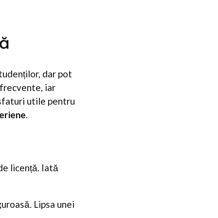
ță
tudenților, dar pot
frecvente, iar
sfaturi utile pentru
eriene
.
de licență. Iată
guroasă. Lipsa unei