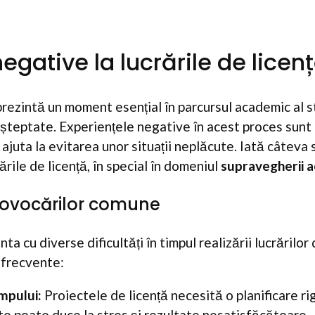
egative la lucrările de licen
prezintă un moment esențial în parcursul academic al s
șteptate. Experiențele negative în acest proces sunt 
 ajuta la evitarea unor situații neplăcute. Iată câteva 
ările de licență, în special în domeniul
supravegherii a
rovocărilor comune
ta cu diverse dificultăți în timpul realizării lucrărilor 
 frecvente:
mpului:
Proiectele de licență necesită o planificare ri
te poate duce la stres și rezultate nesatisfăcătoare.