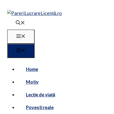
Sari
la
conținut
Meniu
Meniu
Home
Motiv
Lecție de viață
Povești reale