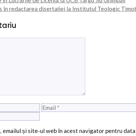
 în Lucrările de Licență la UCB Târgu Jiu Ghimbav
 în redactarea disertației la Institutul Teologic Tim
ariu
Email
 emailul și site-ul web în acest navigator pentru data