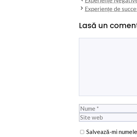
Experiențe Negative
Experiențe de succes
Lasă un coment
Comentariu
Nume
Salvează-mi numele,