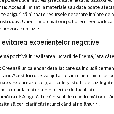
nte:
Accesul limitat la materiale sau date poate afecta 
te asiguri că ai toate resursele necesare înainte de a
nstructiv:
Uneori, îndrumătorii pot oferi feedback car
e provoca confuzie.
u evitarea experiențelor negative
nță pozitivă în realizarea lucrării de licență, iată câte
:
Creează un calendar detaliat care să includă termen
crării. Acest lucru te va ajuta să rămâi pe drumul cel b
iate:
Explorează cărți, articole și studii de caz legat
limita doar la materialele oferite de facultate.
umătorul:
Asigură-te că discuțiile cu îndrumătorul tă
ita să ceri clarificări atunci când ai nelămuriri.