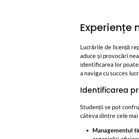
Experiențe n
Lucrările de licență re
aduce și provocări nea
identificarea lor poate
a naviga cu succes lucr
Identificarea p
Studenții se pot confrun
câteva dintre cele mai
Managementul ti
organizări eficien