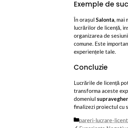
Exemple de suc
În orașul
Salonta
, mai
lucrărilor de licență, i
organizarea de sesiuni
comune. Este important
experiențele tale.
Concluzie
Lucrările de licență pot
transforma aceste exper
domeniul
supravegheri
finalizezi proiectul cu 
Categorii
pareri-lucrare-licen