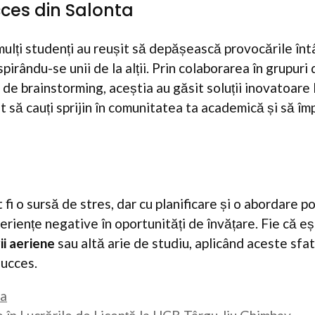
ces din Salonta
 mulți studenți au reușit să depășească provocările înt
nspirându-se unii de la alții. Prin colaborarea în grupuri 
 de brainstorming, aceștia au găsit soluții inovatoare
 să cauți sprijin în comunitatea ta academică și să î
 fi o sursă de stres, dar cu planificare și o abordare po
iențe negative în oportunități de învățare. Fie că eșt
i aeriene
sau altă arie de studiu, aplicând aceste sfatu
succes.
ta