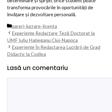
determinare și sprijin, orice student poate
transforma provocările în oportunități de
învățare și dezvoltare personală.
Categorii
pareri-lucrare-licenta
Experiențe Redactare Teză Doctorat la
UMF Iuliu Hațieganu Cluj-Napoca
Experiențe În Redactarea Lucrării de Grad
Didactic la Codlea
Lasă un comentariu
Comentariu