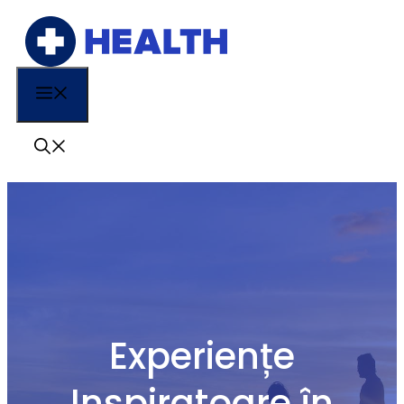
Sari
la
conținut
Menu
Experiențe
Inspiratoare în