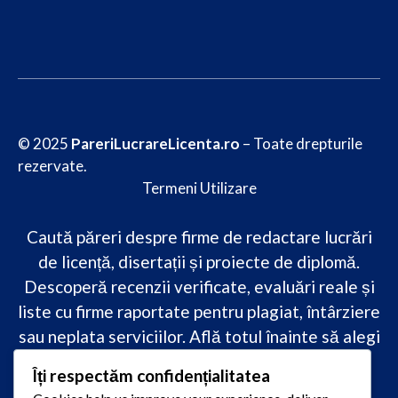
© 2025
PareriLucrareLicenta.ro
– Toate drepturile
rezervate.
Termeni Utilizare
Caută păreri despre firme de redactare lucrări
de licență, disertații și proiecte de diplomă.
Descoperă recenzii verificate, evaluări reale și
liste cu firme raportate pentru plagiat, întârziere
sau neplata serviciilor. Află totul înainte să alegi
–
transparență, siguranță și încredere
Îți respectăm confidențialitatea
academică
doar pe PareriLucrareLicenta.ro.