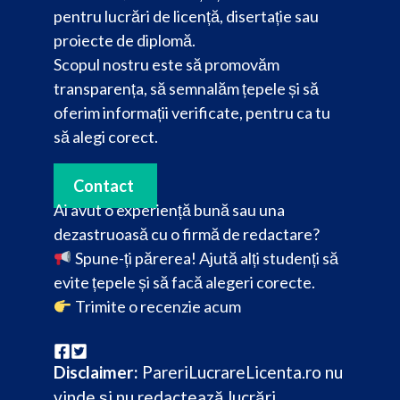
pentru lucrări de licență, disertație sau
proiecte de diplomă.
Scopul nostru este să promovăm
transparența, să semnalăm țepele și să
oferim informații verificate, pentru ca tu
să alegi corect.
Contact
Ai avut o experiență bună sau una
dezastruoasă cu o firmă de redactare?
Spune-ți părerea! Ajută alți studenți să
evite țepele și să facă alegeri corecte.
Trimite o recenzie acum
Disclaimer:
PareriLucrareLicenta.ro nu
vinde și nu redactează lucrări