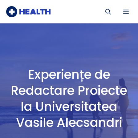
Sari
Me
la
conținut
Experiențe de
Redactare Proiecte
la Universitatea
Vasile Alecsandri