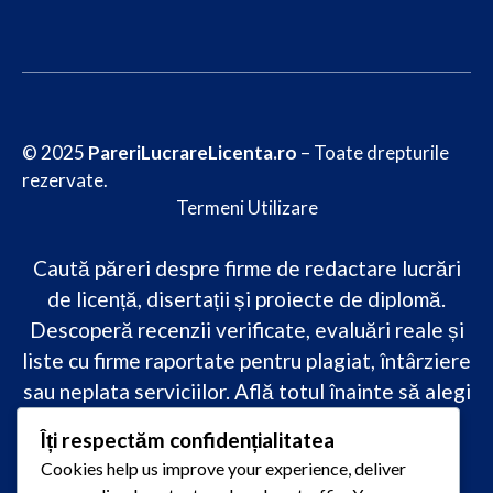
© 2025
PareriLucrareLicenta.ro
– Toate drepturile
rezervate.
Termeni Utilizare
Caută păreri despre firme de redactare lucrări
de licență, disertații și proiecte de diplomă.
Descoperă recenzii verificate, evaluări reale și
liste cu firme raportate pentru plagiat, întârziere
sau neplata serviciilor. Află totul înainte să alegi
–
transparență, siguranță și încredere
Îți respectăm confidențialitatea
academică
doar pe PareriLucrareLicenta.ro.
Cookies help us improve your experience, deliver