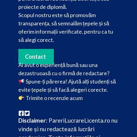
proiecte de diplomă.
Scopul nostru este să promovăm
transparența, să semnalăm țepele și să
oferim informații verificate, pentru ca tu
să alegi corect.
Contact
Ai avut o experiență bună sau una
dezastruoasă cu o firmă de redactare?
Spune-ți părerea! Ajută alți studenți să
evite țepele și să facă alegeri corecte.
Trimite o recenzie acum
Disclaimer:
PareriLucrareLicenta.ro nu
vinde și nu redactează lucrări