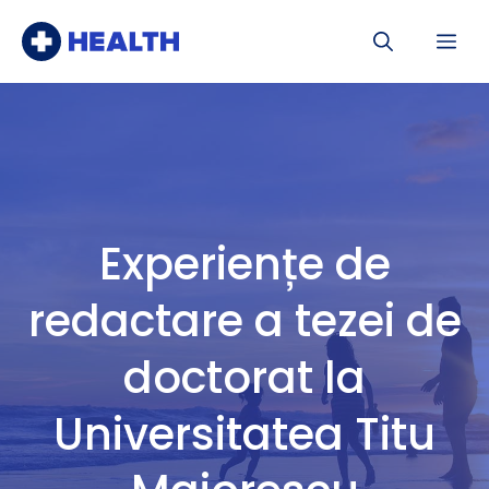
Sari
Me
la
conținut
Experiențe de
redactare a tezei de
doctorat la
Universitatea Titu