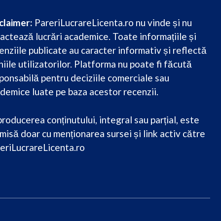
claimer:
PareriLucrareLicenta.ro nu vinde și nu
actează lucrări academice. Toate informațiile și
enziile publicate au caracter informativ și reflectă
niile utilizatorilor. Platforma nu poate fi făcută
ponsabilă pentru deciziile comerciale sau
demice luate pe baza acestor recenzii.
roducerea conținutului, integral sau parțial, este
misă doar cu menționarea sursei și link activ către
eriLucrareLicenta.ro