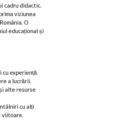
i cadru didactic.
xprima viziunea
n România. O
iul educațional și
i cu experiență
e a lucrării.
și alte resurse
âlniri cu alți
 viitoare.