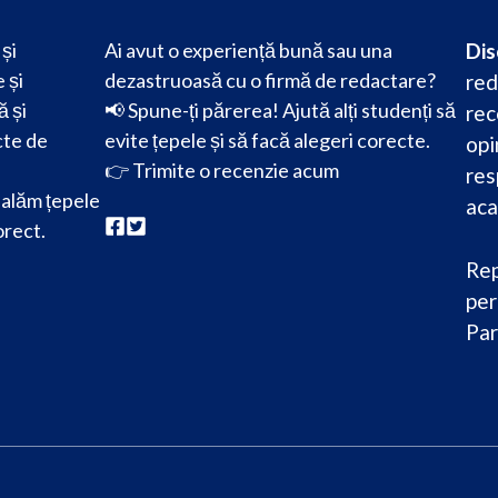
și
Ai avut o experiență bună sau una
Dis
 și
dezastruoasă cu o firmă de redactare?
red
ă și
📢 Spune-ți părerea! Ajută alți studenți să
rec
cte de
evite țepele și să facă alegeri corecte.
opi
👉
Trimite o recenzie acum
res
alăm țepele
aca
orect.
Rep
per
Par