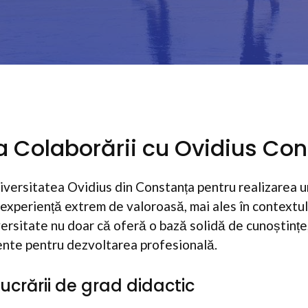
a Colaborării cu Ovidius Co
versitatea Ovidius din Constanța pentru realizarea un
o experiență extrem de valoroasă, mai ales în contextul
versitate nu doar că oferă o bază solidă de cunoștințe,
ente pentru dezvoltarea profesională.
ucrării de grad didactic