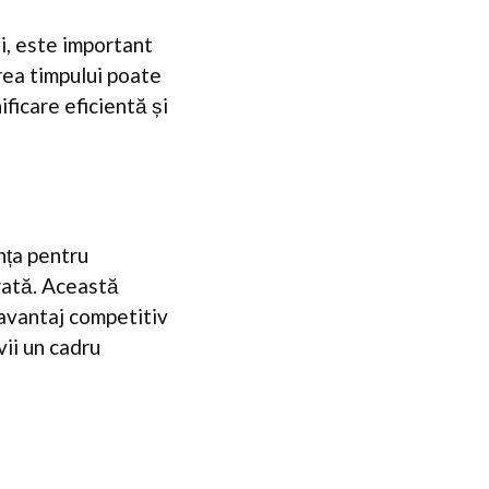
, este important
rea timpului poate
nificare eficientă și
nța pentru
orată. Această
n avantaj competitiv
vii un cadru