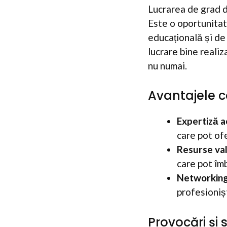
Lucrarea de grad d
Este o oportunitate
educațională și de
lucrare bine reali
nu numai.
Avantajele c
Expertiză 
care pot ofe
Resurse va
care pot îmb
Networking
profesionișt
Provocări și s