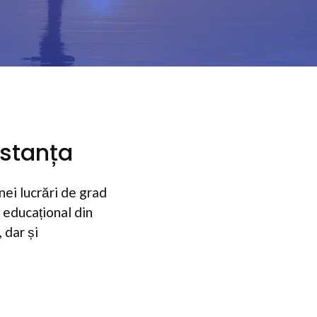
nstanța
ei lucrări de grad
 educațional din
 dar și