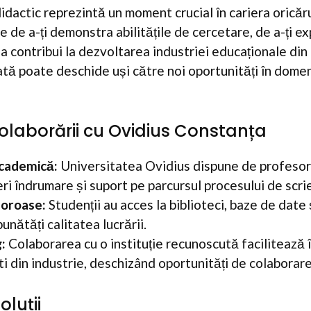
idactic reprezintă un moment crucial în cariera oricăru
 de a-ți demonstra abilitățile de cercetare, de a-ți e
 a contribui la dezvoltarea industriei educaționale di
zată poate deschide uși către noi oportunități în domen
olaborării cu Ovidius Constanța
academică:
Universitatea Ovidius dispune de profesor
ri îndrumare și suport pe parcursul procesului de scrier
loroase:
Studenții au acces la biblioteci, baze de date 
unătăți calitatea lucrării.
:
Colaborarea cu o instituție recunoscută facilitează înt
i din industrie, deschizând oportunități de colaborare
oluții