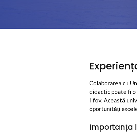
Experienț
Colaborarea cu Uni
didactic poate fi 
Ilfov. Această uni
oportunități excel
Importanța l