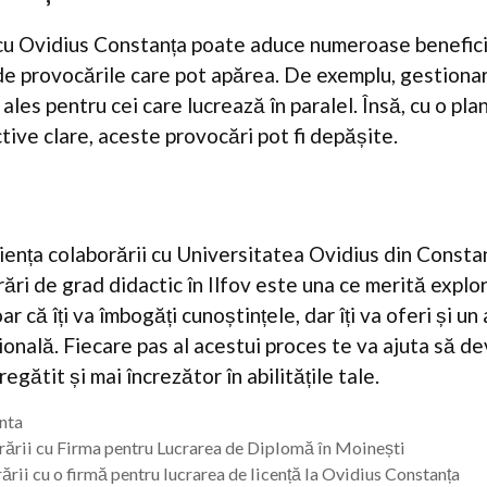
cu Ovidius Constanța poate aduce numeroase beneficii
i de provocările care pot apărea. De exemplu, gestiona
i ales pentru cei care lucrează în paralel. Însă, cu o pla
tive clare, aceste provocări pot fi depășite.
riența colaborării cu Universitatea Ovidius din Consta
rări de grad didactic în Ilfov este una ce merită expl
r că îți va îmbogăți cunoștințele, dar îți va oferi și u
ională. Fiecare pas al acestui proces te va ajuta să de
egătit și mai încrezător în abilitățile tale.
enta
ării cu Firma pentru Lucrarea de Diplomă în Moinești
rii cu o firmă pentru lucrarea de licență la Ovidius Constanța