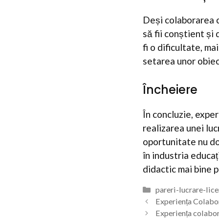
Deși colaborarea 
să fii conștient ș
fi o dificultate, ma
setarea unor obiec
Încheiere
În concluzie, expe
realizarea unei luc
oportunitate nu doa
în industria educaț
didactic mai bine pr
Categorii
pareri-lucrare-lic
Experiența Colabor
Experiența colaboră