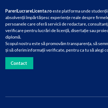
PareriLucrareLicenta.ro
este platforma unde studenții 
absolvenții împărtășesc experiențe reale despre firmele
persoanele care oferă servicii de redactare, consultanț
verificare pentru lucrări de licență, disertație sau proie
diplomă.
Scopul nostru este să promovăm transparența, să semn
și să oferim informații verificate, pentru ca tu să alegi c
Contact