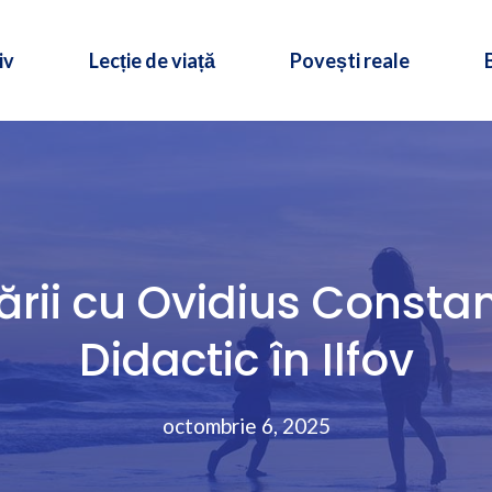
iv
Lecție de viață
Povești reale
rii cu Ovidius Consta
Didactic în Ilfov
octombrie 6, 2025