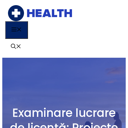
Sari
la
conținut
Menu
Examinare lucrare
de licență: Proiecte