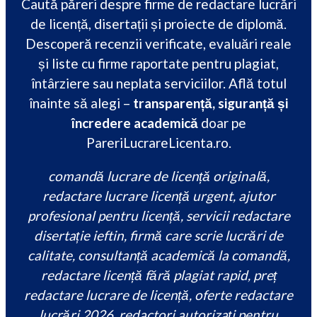
Caută păreri despre firme de redactare lucrări
de licență, disertații și proiecte de diplomă.
Descoperă recenzii verificate, evaluări reale
și liste cu firme raportate pentru plagiat,
întârziere sau neplata serviciilor. Află totul
înainte să alegi –
transparență, siguranță și
încredere academică
doar pe
PareriLucrareLicenta.ro.
comandă lucrare de licență originală,
redactare lucrare licență urgent, ajutor
profesional pentru licență, servicii redactare
disertație ieftin, firmă care scrie lucrări de
calitate, consultanță academică la comandă,
redactare licență fără plagiat rapid, preț
redactare lucrare de licență, oferte redactare
lucrări 2026, redactori autorizați pentru