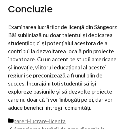
Concluzie
Examinarea lucrărilor de licență din Sângeorz
Băi subliniază nu doar talentul și dedicarea
studenților, ci și potențialul acestora de a
contribui la dezvoltarea locală prin proiecte
inovatoare. Cu un accent pe studii americane
și inovație, viitorul educațional al acestei
regiuni se preconizează a fi unul plin de
succes. Încurajăm toți studenții să își
exploreze pasiunile și să dezvolte proiecte
care nu doar că îi vor îmbogăți pe ei, dar vor
aduce beneficii întregii comunități.
Categorii
pareri-lucrare-licenta