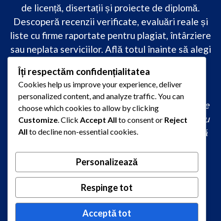
de licență, disertații și proiecte de diplomă.
Descoperă recenzii verificate, evaluări reale și
liste cu firme raportate pentru plagiat, întârziere
sau neplata serviciilor. Află totul înainte să alegi
–
transparență, siguranță și încredere
Îți respectăm confidențialitatea
academică
doar pe PareriLucrareLicenta.ro.
Cookies help us improve your experience, deliver
personalized content, and analyze traffic. You can
comandă lucrare de licență originală, redactare
choose which cookies to allow by clicking
lucrare licență urgent, ajutor profesional pentru
Customize
. Click
Accept All
to consent or
Reject
licență, servicii redactare disertație ieftin, firmă
All
to decline non-essential cookies.
care scrie lucrări de calitate, consultanță
academică la comandă, redactare licență fără
Personalizează
plagiat rapid, preț redactare lucrare de licență,
oferte redactare lucrări 2026, redactori
Respinge tot
autorizați pentru lucrări academice
Acceptă tot