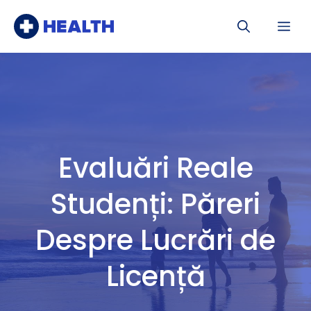
Sari
Me
la
conținut
Evaluări Reale
Studenți: Păreri
Despre Lucrări de
Licență