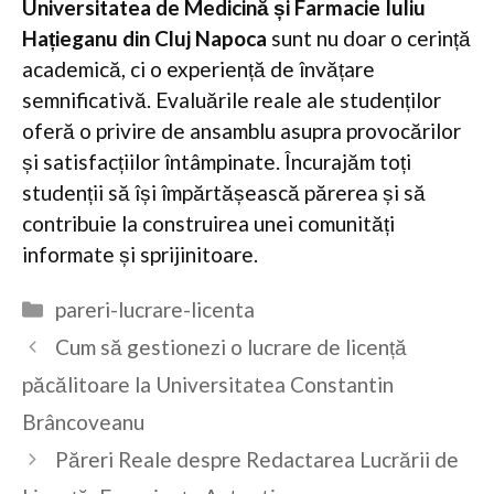
Universitatea de Medicină și Farmacie Iuliu
Hațieganu din Cluj Napoca
sunt nu doar o cerință
academică, ci o experiență de învățare
semnificativă. Evaluările reale ale studenților
oferă o privire de ansamblu asupra provocărilor
și satisfacțiilor întâmpinate. Încurajăm toți
studenții să își împărtășească părerea și să
contribuie la construirea unei comunități
informate și sprijinitoare.
Categorii
pareri-lucrare-licenta
Cum să gestionezi o lucrare de licență
păcălitoare la Universitatea Constantin
Brâncoveanu
Păreri Reale despre Redactarea Lucrării de