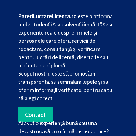
PareriLucrareLicenta.ro
este platforma
unde studenții și absolvenții împărtășesc
experiențe reale despre firmele și
persoanele care oferă servicii de
redactare, consultanță și verificare
pentru lucrări de licență, disertație sau
proiecte de diplomă.
Scopul nostru este să promovăm
transparența, să semnalăm țepele și să
oferim informații verificate, pentru ca tu
să alegi corect.
Contact
Ai avut o experiență bună sau una
dezastruoasă cu o firmă de redactare?