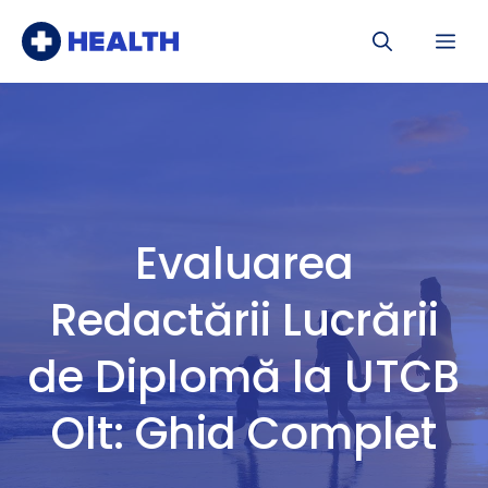
Sari
Me
la
conținut
Evaluarea
Redactării Lucrării
de Diplomă la UTCB
Olt: Ghid Complet