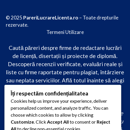
© 2025
PareriLucrareLicenta.ro
– Toate drepturile
rezervate.
Termeni Utilizare
Caută păreri despre firme de redactare lucrări
de licență, disertații și proiecte de diplomă.
Descoperă recenzii verificate, evaluări reale și
liste cu firme raportate pentru plagiat, întârziere
sau neplata serviciilor. Află totul înainte să alegi
–
transparență, siguranță și încredere
Îți respectăm confidențialitatea
academică
doar pe PareriLucrareLicenta.ro.
Cookies help us improve your experience, deliver
personalized content, and analyze traffic. You can
comandă lucrare de licență originală, redactare
choose which cookies to allow by clicking
lucrare licență urgent, ajutor profesional pentru
Customize
. Click
Accept All
to consent or
Reject
licență, servicii redactare disertație ieftin, firmă
All
to decline non-essential cookies.