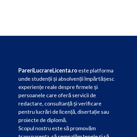
PareriLucrareLicenta.ro
este platforma
unde studenții și absolvenții împărtășesc
experiențe reale despre firmele și
persoanele care oferă servicii de
redactare, consultanță și verificare
pentru lucrări de licență, disertație sau
proiecte de diplomă.
Scopul nostru este să promovăm
transparența, să semnalăm țepele și să